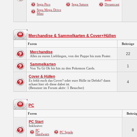
Sega Pico
Sega Saturn
Dreamcast
Sega Mega Drive
Mini
Merchandise & Sammelkarten & Cover+Hüllen
Foren
Beiträge
Merchandise
22
Alles zu euren Lieblingen, von der Puppe bis zum Poster.
Sammelkarten
1
Von Yu Gi Oh bis hin zu den Pokemon Cards.
Cover & Hüllen
Es fehlt euch das Cover? oder eure Hülle ist Defekt? dann
4
schaut hier ob diese dabei ist.
(Benutzer im Forum aktiv: 1 Besucher)
PC
Foren
Beiträ
PC Start
Inklusive:
8
PC
PC Spiele
Hardware