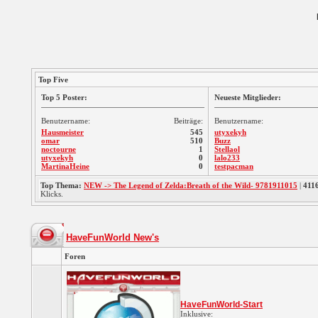
Top Five
Top 5 Poster:
Neueste Mitglieder:
Benutzername:
Beiträge:
Benutzername:
Hausmeister
545
utyxekyh
omar
510
Buzz
noctourne
1
Stellaol
utyxekyh
0
lalo233
MartinaHeine
0
testpacman
Top Thema:
NEW -> The Legend of Zelda:Breath of the Wild- 9781911015
|
411
Klicks.
HaveFunWorld New's
Foren
HaveFunWorld-Start
Inklusive: