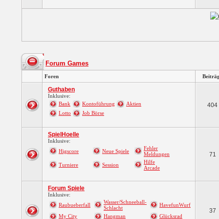
Forum Games
Foren
Beiträ
Guthaben
Inklusive:
Bank
Kontoführung
Aktien
404
Lotto
Job Börse
SpielHoelle
Inklusive:
Fehler
Higscore
Neue Spiele
Meldungen
71
Hilfe
Turniere
Session
Arcade
Forum Spiele
Inklusive:
Wasser/Schneeball-
Raubueberfall
HavefunWurf
Schlacht
37
My City
Hangman
Glücksrad