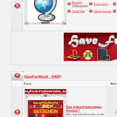
Herzlich
Foren Info's
Willkommen
Small Talk
Glückwünsche
HaveFunWorld - SHOP
Foren
Beit
Das Ankauf Gutscheine
System !
2
Hier sind alle Antworten zu den