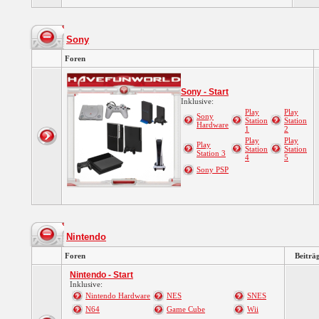
Sony
Foren
Sony - Start
Inklusive:
Play
Play
Sony
Station
Station
Hardware
1
2
Play
Play
Play
Station
Station
Station 3
4
5
Sony PSP
Nintendo
Foren
Beiträ
Nintendo - Start
Inklusive:
Nintendo Hardware
NES
SNES
N64
Game Cube
Wii