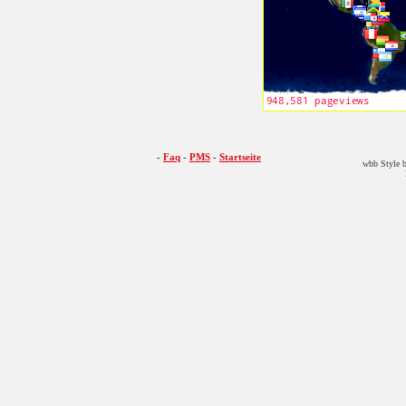
-
Faq
-
PMS
-
Startseite
wbb Style b