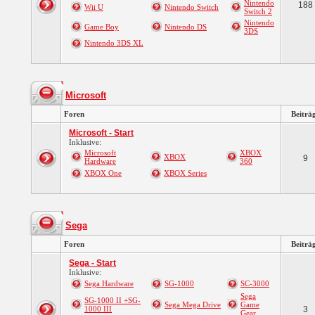
Nintendo
188
Wii U
Nintendo Switch
Switch 2
Nintendo
Game Boy
Nintendo DS
3DS
Nintendo 3DS XL
Microsoft
Foren
Beiträ
Microsoft - Start
Inklusive:
Microsoft
XBOX
XBOX
9
Hardware
360
XBOX One
XBOX Series
Sega
Foren
Beiträ
Sega - Start
Inklusive:
Sega Hardware
SG-1000
SC-3000
Sega
SG-1000 II +SG-
Sega Mega Drive
Game
1000 III
3
Gear