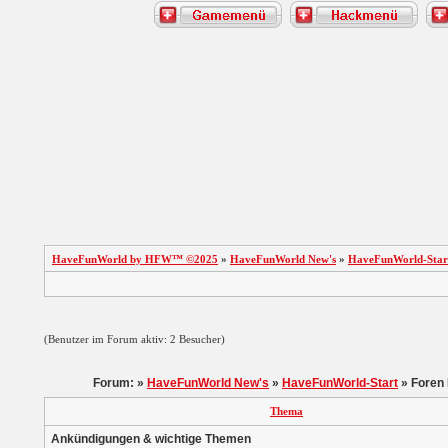
HaveFunWorld by HFW™ ©2025
»
HaveFunWorld New's
»
HaveFunWorld-Star
(Benutzer im Forum aktiv: 2 Besucher)
Forum: »
HaveFunWorld New's
»
HaveFunWorld-Start
» Foren 
Thema
Ankündigungen & wichtige Themen