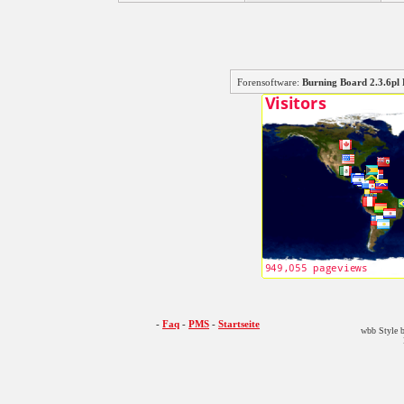
Forensoftware:
Burning Board 2.3.6
-
Faq
-
PMS
-
Startseite
wbb Style b