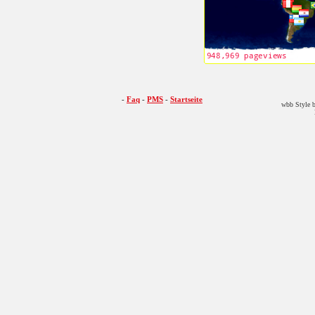
-
Faq
-
PMS
-
Startseite
wbb Style b