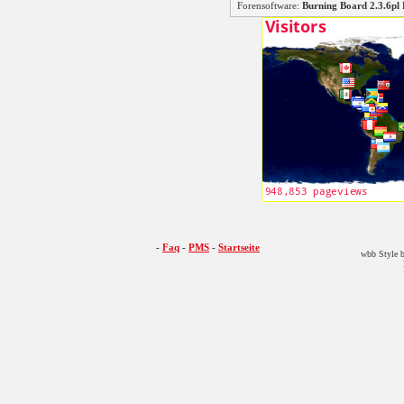
Forensoftware:
Burning Board 2.3.6
-
Faq
-
PMS
-
Startseite
wbb Style b