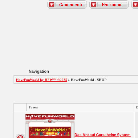
Navigation
HaveFunWorld by HFW™ ©2025
» HaveFunWorld - SHOP
Foren
B
Das Ankauf Gutscheine System