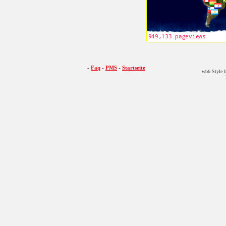
-
Faq
-
PMS
-
Startseite
wbb Style b