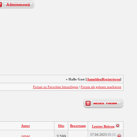
» Hallo Gast [
Anmelden
|
Registrieren
]
Forum zu Favoriten hinzufügen
|
Forum als gelesen markieren
Autor
Hits
Bewertung
Letzter Beitrag
17.04.2023
05:11
omar
3.599