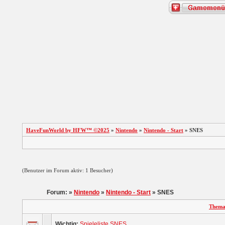
HaveFunWorld by HFW™ ©2025
»
Nintendo
»
Nintendo - Start
» SNES
(Benutzer im Forum aktiv: 1 Besucher)
Forum: »
Nintendo
»
Nintendo - Start
» SNES
Them
Wichtig:
Spieleliste SNES