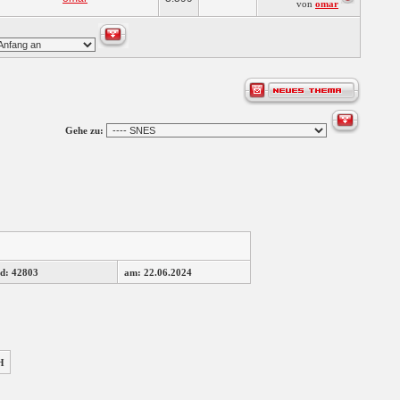
von
omar
Gehe zu:
d: 42803
am: 22.06.2024
H