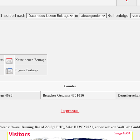
1, sortiert nach
in
Reihenfolge,
its
Keine neuen Beiträge
Eigene Beiträge
Counter
rn: 4693
Besucher Gesamt: 4761016
Besucherrekor
Impressum
Forensoftware:
Burning Board 2.3.6pl PHP_7.4.x HFW™2021
, entwickelt von
WoltLab Gmb