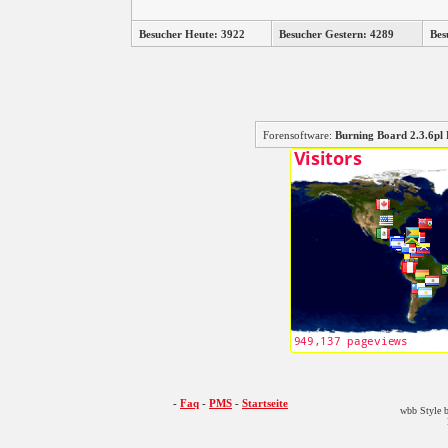
Besucher Heute: 3922
Besucher Gestern: 4289
Bes
Forensoftware:
Burning Board 2.3.6
-
Faq
-
PMS
-
Startseite
wbb Style b