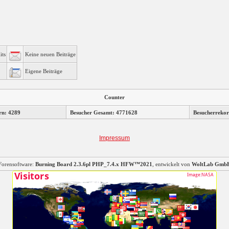
its
Keine neuen Beiträge
Eigene Beiträge
Counter
rn: 4289
Besucher Gesamt: 4771628
Besucherrekor
Impressum
Forensoftware:
Burning Board 2.3.6pl PHP_7.4.x HFW™2021
, entwickelt von
WoltLab Gmb