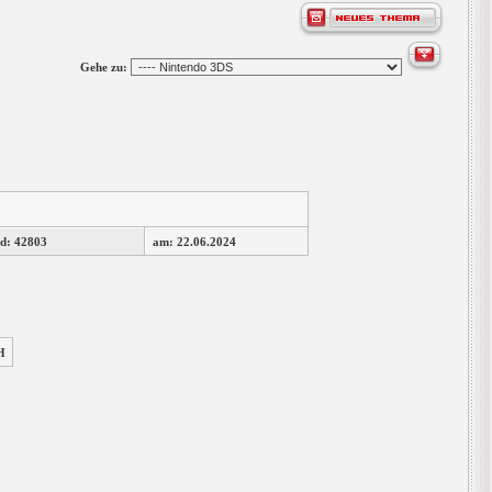
Gehe zu:
d: 42803
am: 22.06.2024
H