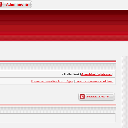
» Hallo Gast [
Anmelden
|
Registrieren
]
Forum zu Favoriten hinzufügen
|
Forum als gelesen markieren