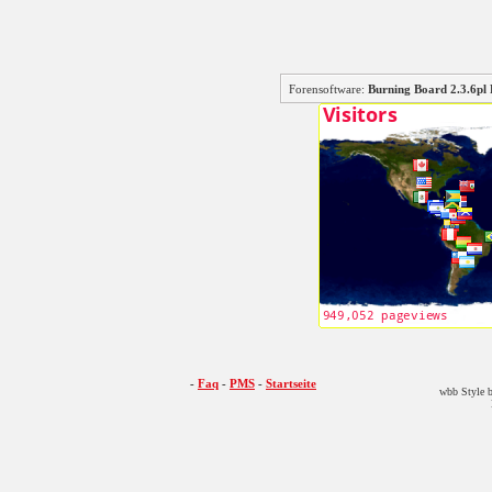
Forensoftware:
Burning Board 2.3.6
-
Faq
-
PMS
-
Startseite
wbb Style b