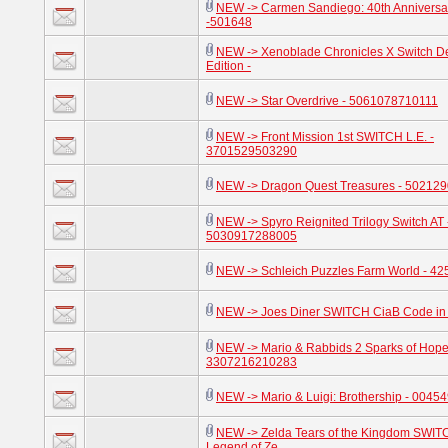
NEW -> Carmen Sandiego: 40th Anniversar
-501648
NEW -> Xenoblade Chronicles X Switch Def
Edition -
NEW -> Star Overdrive - 5061078710111
NEW -> Front Mission 1st SWITCH L.E. -
3701529503290
NEW -> Dragon Quest Treasures - 50212
NEW -> Spyro Reignited Trilogy Switch AT 
5030917288005
NEW -> Schleich Puzzles Farm World - 4
NEW -> Joes Diner SWITCH CiaB Code in
NEW -> Mario & Rabbids 2 Sparks of Hope
3307216210283
NEW -> Mario & Luigi: Brothership - 004
NEW -> Zelda Tears of the Kingdom SWIT
Legend of Ze