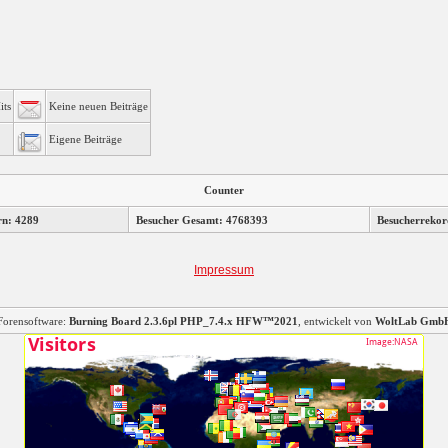
its
Keine neuen Beiträge
Eigene Beiträge
Counter
rn: 4289
Besucher Gesamt: 4768393
Besucherrekor
Impressum
Forensoftware:
Burning Board 2.3.6pl PHP_7.4.x HFW™2021
, entwickelt von
WoltLab Gmb