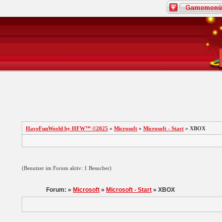
HaveFunWorld by HFW™ ©2025
»
Microsoft
»
Microsoft - Start
» XBOX
(Benutzer im Forum aktiv: 1 Besucher)
Forum: »
Microsoft
»
Microsoft - Start
» XBOX