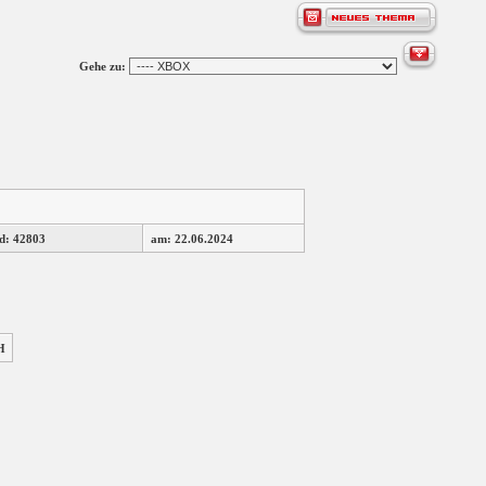
Gehe zu:
d: 42803
am: 22.06.2024
H