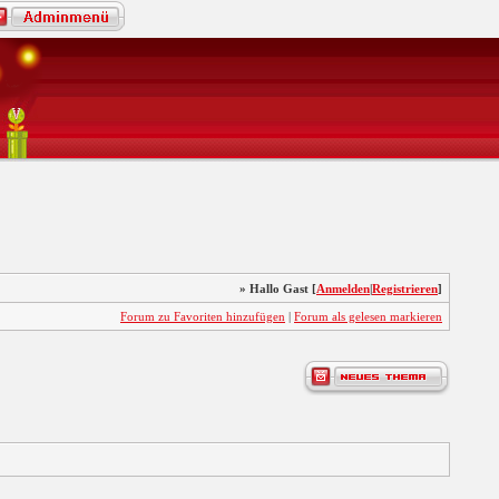
» Hallo Gast [
Anmelden
|
Registrieren
]
Forum zu Favoriten hinzufügen
|
Forum als gelesen markieren