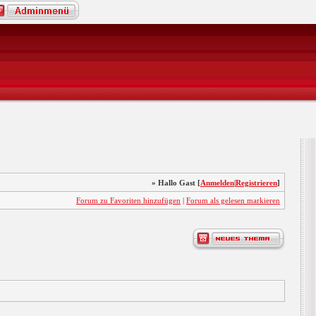
» Hallo Gast [
Anmelden
|
Registrieren
]
Forum zu Favoriten hinzufügen
|
Forum als gelesen markieren