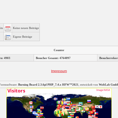
its
Keine neuen Beiträge
Eigene Beiträge
Counter
rn: 4903
Besucher Gesamt: 4764097
Besucherrekor
Impressum
Forensoftware:
Burning Board 2.3.6pl PHP_7.4.x HFW™2021
, entwickelt von
WoltLab Gmb