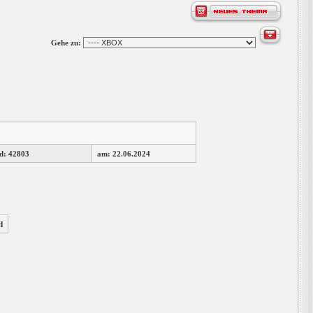
Gehe zu:
d: 42803
am: 22.06.2024
H