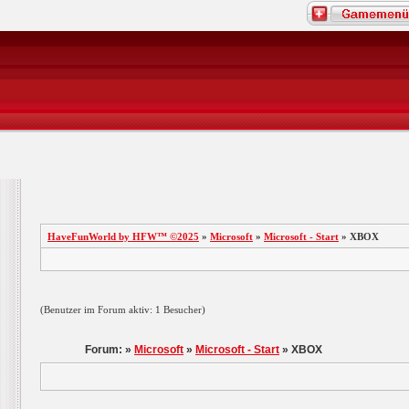
HaveFunWorld by HFW™ ©2025
»
Microsoft
»
Microsoft - Start
» XBOX
(Benutzer im Forum aktiv: 1 Besucher)
Forum: »
Microsoft
»
Microsoft - Start
» XBOX