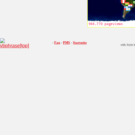
-
Faq
-
PMS
-
Startseite
wbb Style b