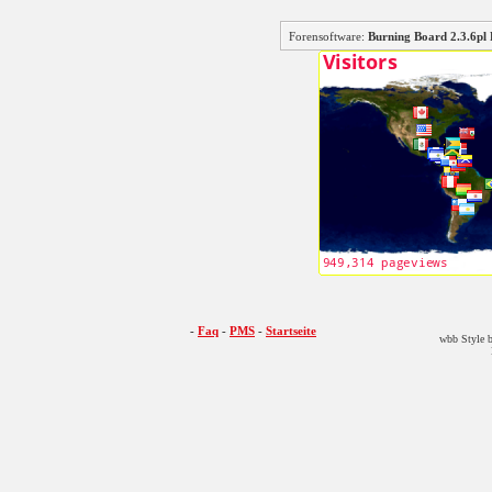
Forensoftware:
Burning Board 2.3.6
-
Faq
-
PMS
-
Startseite
wbb Style b