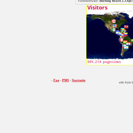
Forensoftware:
Burning Board 2.3.6
-
Faq
-
PMS
-
Startseite
wbb Style b