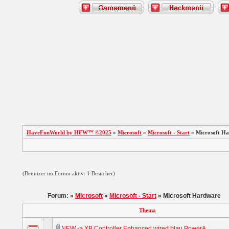
HaveFunWorld by HFW™ ©2025
»
Microsoft
»
Microsoft - Start
» Microsoft H
(Benutzer im Forum aktiv: 1 Besucher)
Forum: »
Microsoft
»
Microsoft - Start
» Microsoft Hardware
Thema
NEW -> XB Controller Enhanced wired blau PowerA