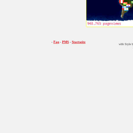
-
Faq
-
PMS
-
Startseite
wbb Style b