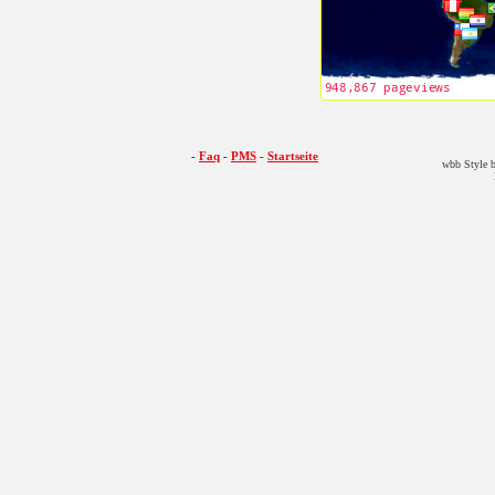
-
Faq
-
PMS
-
Startseite
wbb Style b