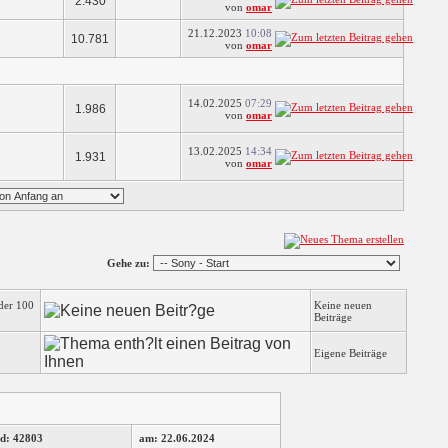
2.430
von
omar
21.12.2023
10:08
10.781
von
omar
14.02.2025
07:29
1.986
von
omar
13.02.2025
14:34
1.931
von
omar
Gehe zu:
der 100
Keine neuen
Beiträge
Eigene Beiträge
d: 42803
am: 22.06.2024