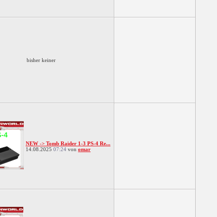
bisher keiner
NEW -> Tomb Raider 1-3 PS-4 Re...
14.08.2025
07:24
von
omar