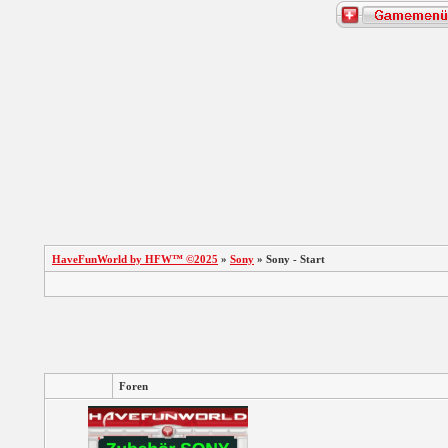
HaveFunWorld by HFW™ ©2025
»
Sony
» Sony - Start
Foren