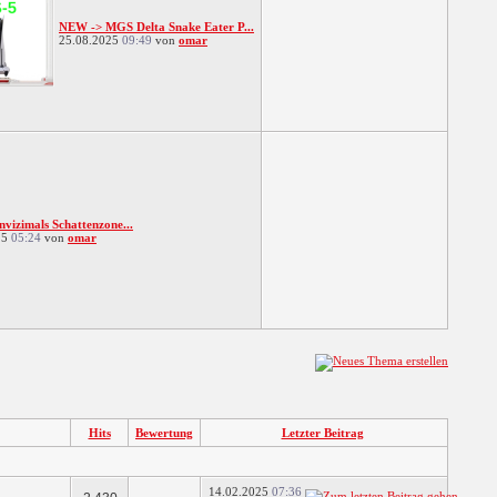
NEW -> MGS Delta Snake Eater P...
25.08.2025
09:49
von
omar
vizimals Schattenzone...
25
05:24
von
omar
Hits
Bewertung
Letzter Beitrag
14.02.2025
07:36