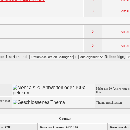
-4-Release-Termin steht fest
0
omar
0
omar
0
omar
0
omar
on 4, sortiert nach
in
Reihenfolge,
Mehr als 20 Antworten o
Hits
der 100
Thema geschlossen
Counter
rn: 4289
Besucher Gesamt: 4771096
Besucherrekor