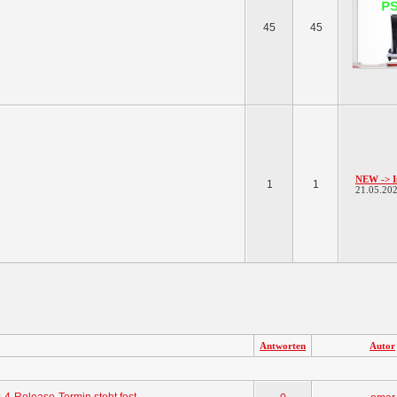
45
45
NEW -> In
1
1
21.05.20
Antworten
Autor