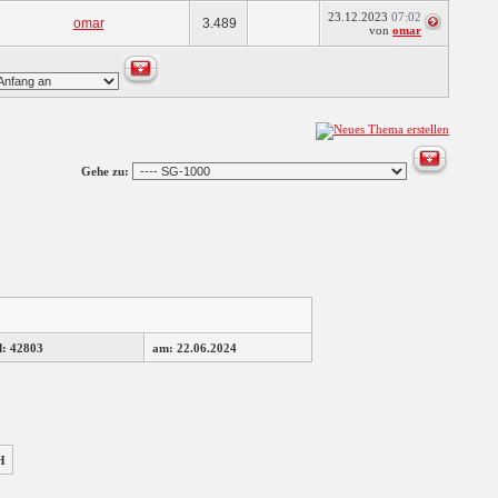
23.12.2023
07:02
omar
3.489
von
omar
Gehe zu:
d: 42803
am: 22.06.2024
H