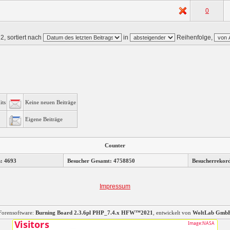
0
2, sortiert nach
in
Reihenfolge,
its
Keine neuen Beiträge
Eigene Beiträge
Counter
n: 4693
Besucher Gesamt: 4758850
Besucherrekor
Impressum
Forensoftware:
Burning Board 2.3.6pl PHP_7.4.x HFW™2021
, entwickelt von
WoltLab Gmb