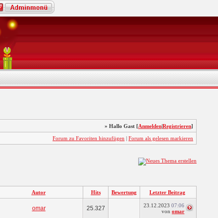
» Hallo Gast [
Anmelden
|
Registrieren
]
Forum zu Favoriten hinzufügen
|
Forum als gelesen markieren
Autor
Hits
Bewertung
Letzter Beitrag
23.12.2023
07:06
omar
25.327
von
omar