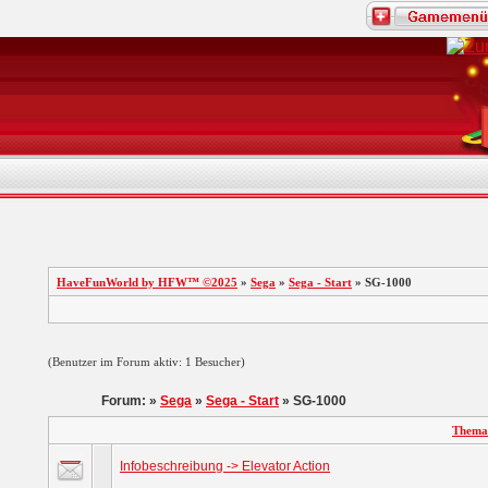
HaveFunWorld by HFW™ ©2025
»
Sega
»
Sega - Start
» SG-1000
(Benutzer im Forum aktiv: 1 Besucher)
Forum: »
Sega
»
Sega - Start
» SG-1000
Thema
Infobeschreibung -> Elevator Action