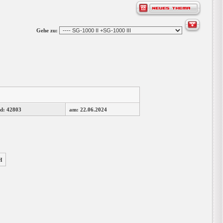
Gehe zu:
d: 42803
am: 22.06.2024
H