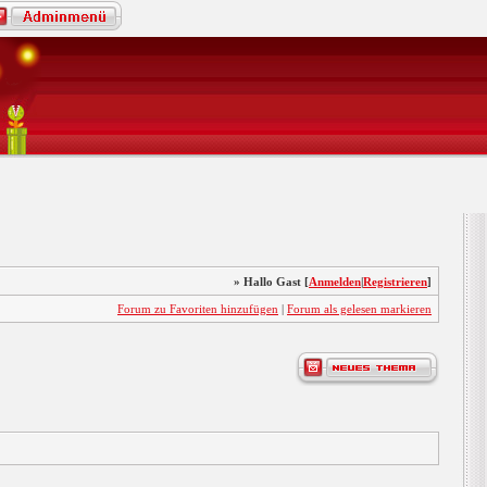
» Hallo Gast [
Anmelden
|
Registrieren
]
Forum zu Favoriten hinzufügen
|
Forum als gelesen markieren