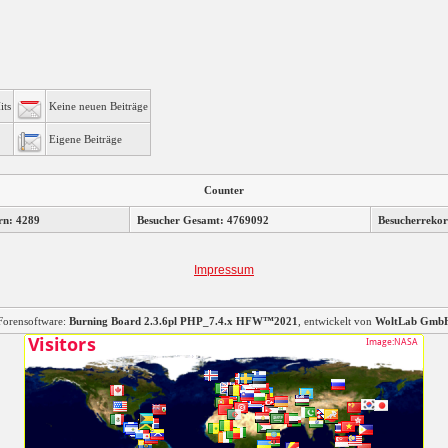
its
Keine neuen Beiträge
Eigene Beiträge
Counter
rn: 4289
Besucher Gesamt: 4769092
Besucherrekor
Impressum
Forensoftware:
Burning Board 2.3.6pl PHP_7.4.x HFW™2021
, entwickelt von
WoltLab Gmb