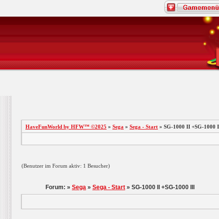
HaveFunWorld by HFW™ ©2025
»
Sega
»
Sega - Start
» SG-1000 II +SG-1000 I
(Benutzer im Forum aktiv: 1 Besucher)
Forum: »
Sega
»
Sega - Start
» SG-1000 II +SG-1000 III