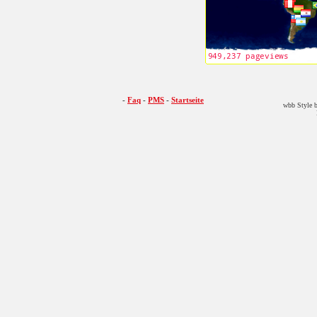
-
Faq
-
PMS
-
Startseite
wbb Style b