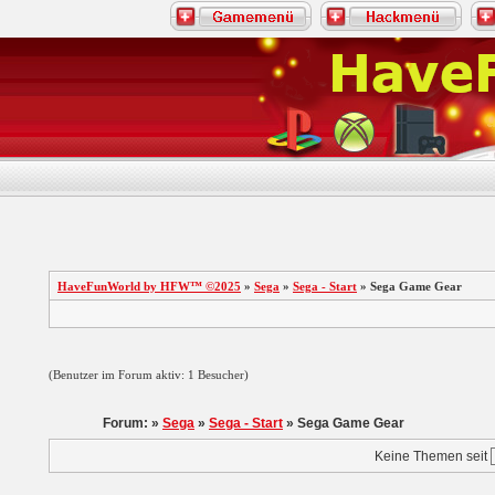
HaveFunWorld by HFW™ ©2025
»
Sega
»
Sega - Start
» Sega Game Gear
(Benutzer im Forum aktiv: 1 Besucher)
Forum: »
Sega
»
Sega - Start
» Sega Game Gear
Keine Themen seit