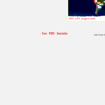
-
Faq
-
PMS
-
Startseite
wbb Style b