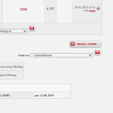
26.05.2025
08:03
omar
9.787
von
omar
Gehe zu:
eine neuen Beiträge
igene Beiträge
d: 42803
am: 22.06.2024