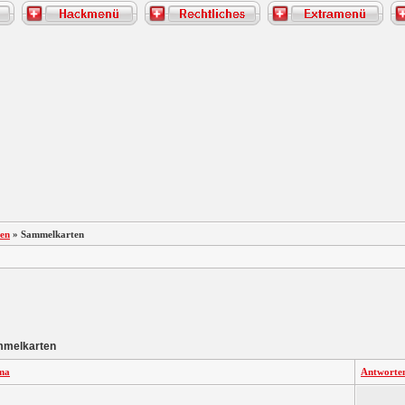
en
» Sammelkarten
melkarten
ma
Antworte