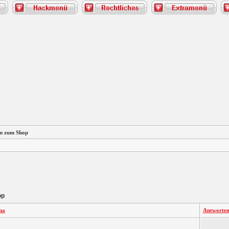
n zum Shop
op
ma
Antworte