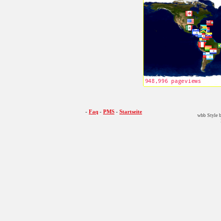
-
Faq
-
PMS
-
Startseite
wbb Style b