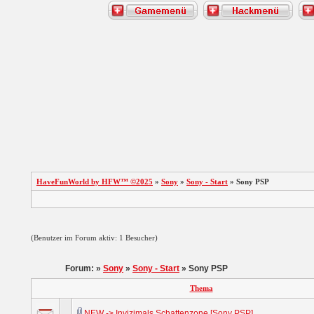
HaveFunWorld by HFW™ ©2025
»
Sony
»
Sony - Start
» Sony PSP
(Benutzer im Forum aktiv: 1 Besucher)
Forum: »
Sony
»
Sony - Start
» Sony PSP
Thema
NEW -> Invizimals Schattenzone [Sony PSP]