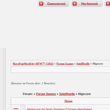
HaveFunWorld by HFW™ ©2025
»
Forum Games
»
SpielHoelle
» Higscore
(Benutzer im Forum aktiv: 1 Besucher)
Forum: »
Forum Games
»
SpielHoelle
» Higscore
Thema
Highscore im Spiel: Farmers Chicken überboten!