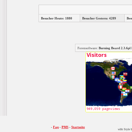
Besucher Heute: 1880
Besucher Gestern: 4289
Bes
Forensoftware:
Burning Board 2.3.6
-
Faq
-
PMS
-
Startseite
wbb Style b