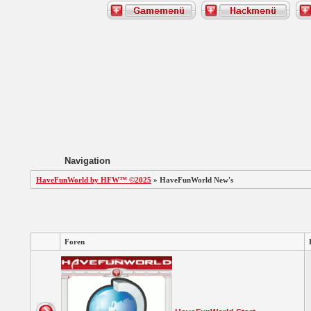
Navigation
HaveFunWorld by HFW™ ©2025
» HaveFunWorld New's
Foren