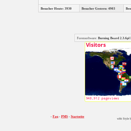
Besucher Heute: 3930
Besucher Gestern: 4903
Bes
Forensoftware:
Burning Board 2.3.6
-
Faq
-
PMS
-
Startseite
wbb Style b