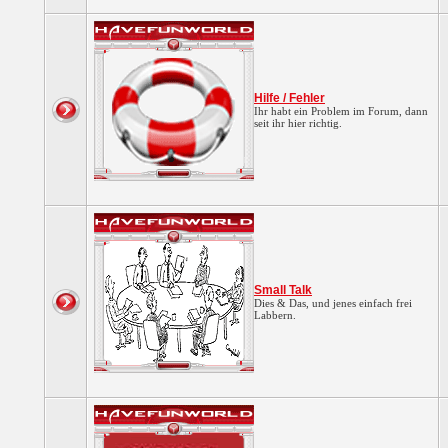
Hilfe / Fehler
Ihr habt ein Problem im Forum, dann
seit ihr hier richtig.
Small Talk
Dies & Das, und jenes einfach frei
Labbern.