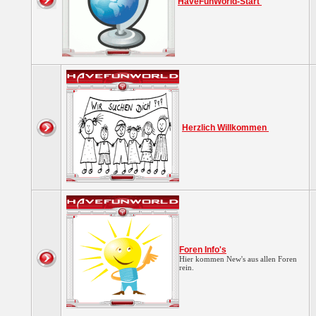
HaveFunWorld-Start
Herzlich Willkommen
Foren Info's
Hier kommen New's aus allen Foren
rein.