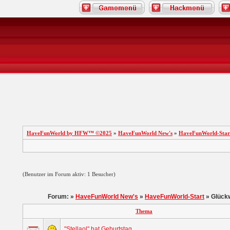
HaveFunWorld by HFW™ ©2025
»
HaveFunWorld New's
»
HaveFunWorld-Star
(Benutzer im Forum aktiv: 1 Besucher)
Forum: »
HaveFunWorld New's
»
HaveFunWorld-Start
» Glück
Thema
"Stellaol" hat Geburtstag