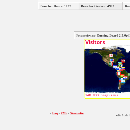
Besucher Heute: 1037
Besucher Gestern: 4903
Bes
Forensoftware:
Burning Board 2.3.6
-
Faq
-
PMS
-
Startseite
wbb Style b