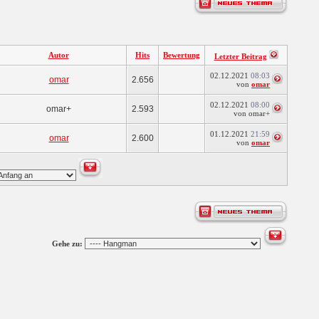
Autor
Hits
Bewertung
Letzter Beitrag
02.12.2021
08:03
omar
2.656
von
omar
02.12.2021
08:00
omar+
2.593
von omar+
01.12.2021
21:59
omar
2.600
von
omar
Gehe zu: