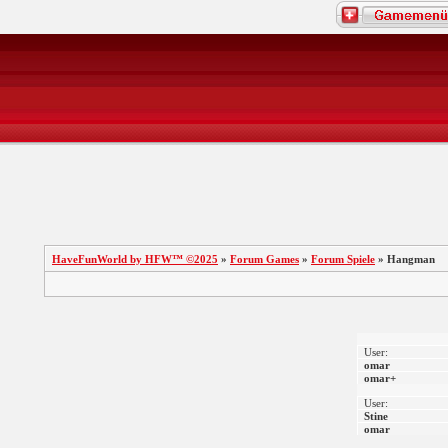
HaveFunWorld by HFW™ ©2025
»
Forum Games
»
Forum Spiele
» Hangman
User:
omar
omar+
User:
Stine
omar