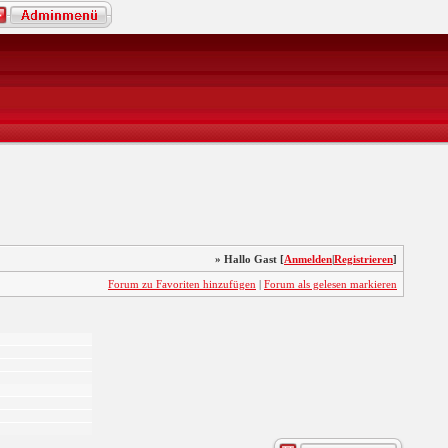
» Hallo Gast [
Anmelden
|
Registrieren
]
Forum zu Favoriten hinzufügen
|
Forum als gelesen markieren