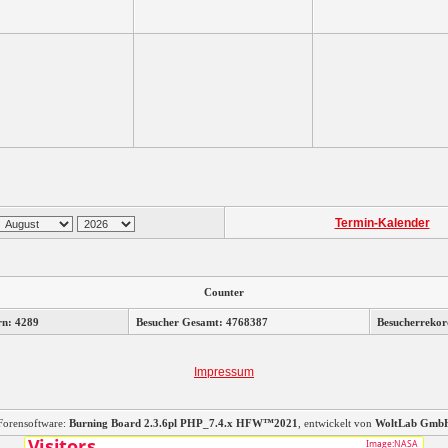
Termin-Kalender
Counter
rn: 4289
Besucher Gesamt: 4768387
Besucherrekor
Impressum
Forensoftware:
Burning Board 2.3.6pl PHP_7.4.x HFW™2021
, entwickelt von
WoltLab Gmb