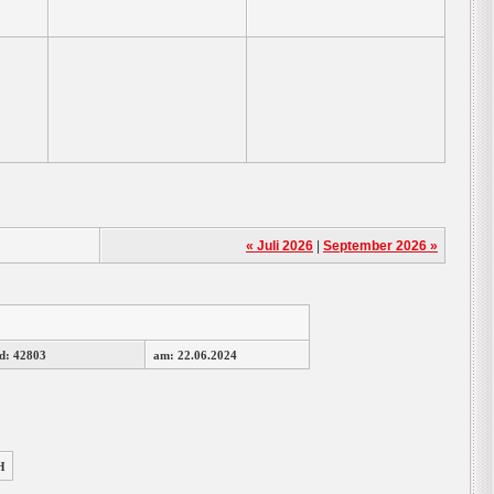
« Juli 2026
|
September 2026 »
d: 42803
am: 22.06.2024
H