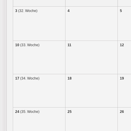
3
(32. Woche)
4
5
10
(33. Woche)
11
12
17
(34. Woche)
18
19
24
(35. Woche)
25
26