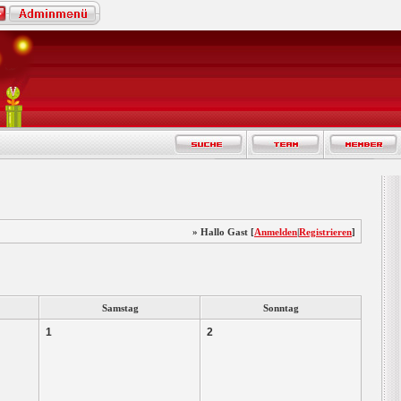
» Hallo Gast [
Anmelden
|
Registrieren
]
Samstag
Sonntag
1
2