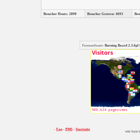
Besucher Heute: 2890
Besucher Gestern: 4693
Bes
Forensoftware:
Burning Board 2.3.6
-
Faq
-
PMS
-
Startseite
wbb Style b