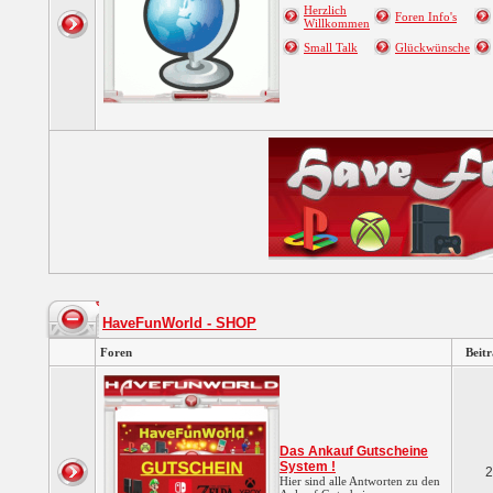
Herzlich
Foren Info's
Willkommen
Small Talk
Glückwünsche
HaveFunWorld - SHOP
Foren
Beit
Das Ankauf Gutscheine
System !
2
Hier sind alle Antworten zu den