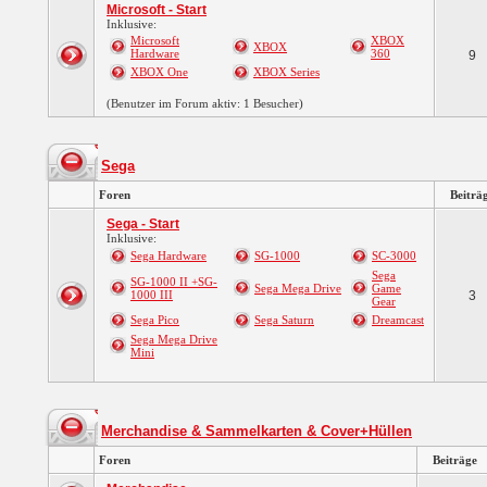
Microsoft - Start
Inklusive:
Microsoft
XBOX
XBOX
Hardware
360
9
XBOX One
XBOX Series
(Benutzer im Forum aktiv: 1 Besucher)
Sega
Foren
Beiträ
Sega - Start
Inklusive:
Sega Hardware
SG-1000
SC-3000
Sega
SG-1000 II +SG-
Sega Mega Drive
Game
1000 III
3
Gear
Sega Pico
Sega Saturn
Dreamcast
Sega Mega Drive
Mini
Merchandise & Sammelkarten & Cover+Hüllen
Foren
Beiträge