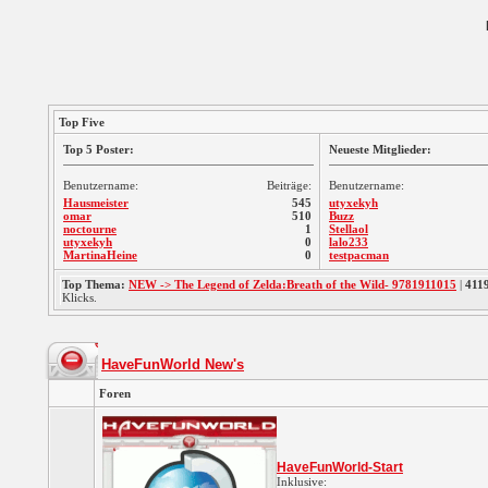
Top Five
Top 5 Poster:
Neueste Mitglieder:
Benutzername:
Beiträge:
Benutzername:
Hausmeister
545
utyxekyh
omar
510
Buzz
noctourne
1
Stellaol
utyxekyh
0
lalo233
MartinaHeine
0
testpacman
Top Thema:
NEW -> The Legend of Zelda:Breath of the Wild- 9781911015
|
411
Klicks.
HaveFunWorld New's
Foren
HaveFunWorld-Start
Inklusive: