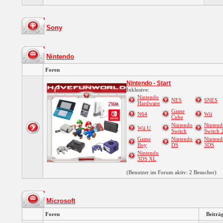
Sony
Nintendo
Foren
Nintendo - Start
Inklusive:
Nintendo
NES
SNES
Hardware
Game
N64
Wii
Cube
Nintendo
Nintend
Wii U
Switch
Switch 
Game
Nintendo
Nintend
Boy
DS
3DS
Nintendo
3DS XL
(Benutzer im Forum aktiv: 2 Besucher)
Microsoft
Foren
Beiträ