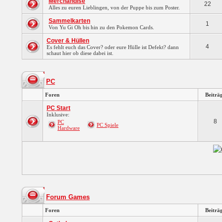
Merchandise
22
Alles zu euren Lieblingen, von der Puppe bis zum Poster.
Sammelkarten
1
Von Yu Gi Oh bis hin zu den Pokemon Cards.
Cover & Hüllen
4
Es fehlt euch das Cover? oder eure Hülle ist Defekt? dann
schaut hier ob diese dabei ist.
PC
Foren
Beiträ
PC Start
Inklusive:
8
PC
PC Spiele
Hardware
Forum Games
Foren
Beiträ