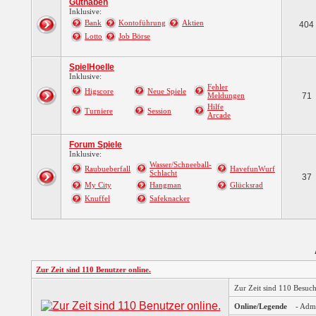
Guthaben
Inklusive:
Bank
Kontoführung
Aktien
404
Lotto
Job Börse
SpielHoelle
Inklusive:
Fehler
Higscore
Neue Spiele
Meldungen
71
Hilfe
Turniere
Session
Arcade
Forum Spiele
Inklusive:
Wasser/Schneeball-
Raubueberfall
HavefunWurf
Schlacht
37
My City
Hangman
Glücksrad
Knuffel
Safeknacker
Zur Zeit sind 110 Benutzer online.
Zur Zeit sind 110 Besuc
Online/Legende
- Adm