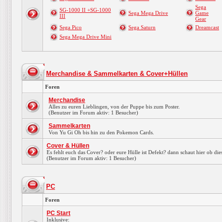
Sega
SG-1000 II +SG-1000
Sega Mega Drive
Game
III
Gear
Sega Pico
Sega Saturn
Dreamcast
Sega Mega Drive Mini
Merchandise & Sammelkarten & Cover+Hüllen
Foren
Merchandise
Alles zu euren Lieblingen, von der Puppe bis zum Poster.
(Benutzer im Forum aktiv: 1 Besucher)
Sammelkarten
Von Yu Gi Oh bis hin zu den Pokemon Cards.
Cover & Hüllen
Es fehlt euch das Cover? oder eure Hülle ist Defekt? dann schaut hier ob dies
(Benutzer im Forum aktiv: 1 Besucher)
PC
Foren
PC Start
Inklusive: