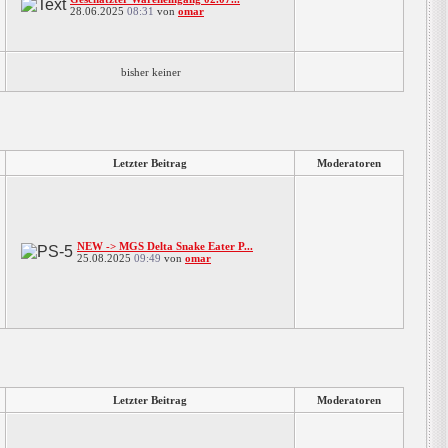
28.06.2025
08:31
von
omar
bisher keiner
Letzter Beitrag
Moderatoren
NEW -> MGS Delta Snake Eater P...
25.08.2025
09:49
von
omar
Letzter Beitrag
Moderatoren