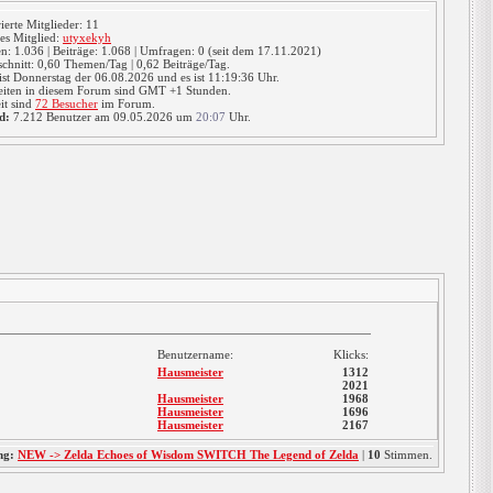
rierte Mitglieder: 11
es Mitglied:
utyxekyh
: 1.036 | Beiträge: 1.068 | Umfragen: 0 (seit dem 17.11.2021)
chnitt: 0,60 Themen/Tag | 0,62 Beiträge/Tag.
ist Donnerstag der 06.08.2026 und es ist 11:19:37 Uhr.
eiten in diesem Forum sind GMT +1 Stunden.
it sind
72 Besucher
im Forum.
d:
7.212 Benutzer am 09.05.2026 um
20:07
Uhr.
Benutzername:
Klicks:
Hausmeister
1312
2021
Hausmeister
1968
Hausmeister
1696
Hausmeister
2167
ng:
NEW -> Zelda Echoes of Wisdom SWITCH The Legend of Zelda
|
10
Stimmen.