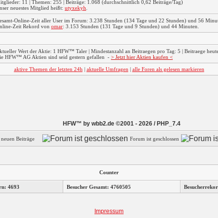
itglieder: 11 | Themen: 255 | Beiträge: 1.068 (durchschnittlich 0,62 Beiträge/Tag)
nser neuestes Mitglied heißt:
utyxekyh
.
esamt-Online-Zeit aller User im Forum: 3.238 Stunden (134 Tage und 22 Stunden) und 56 Minu
nline-Zeit Rekord von
omar
: 3.153 Stunden (131 Tage und 9 Stunden) und 44 Minuten.
ktueller Wert der Aktie: 1 HFW™ Taler | Mindestanzahl an Beitraegen pro Tag: 5 | Beitraege heute:
ie HFW™ AG Aktien sind seid gestern gefallen
-
> Jetzt hier Aktien kaufen <
aktive Themen der letzten 24h
|
aktuelle Umfragen
|
alle Foren als gelesen markieren
HFW™ by wbb2.de ©2001 - 2026 / PHP_7.4
e neuen Beiträge
Forum ist geschlossen
Counter
rn: 4693
Besucher Gesamt: 4760505
Besucherrekor
Impressum