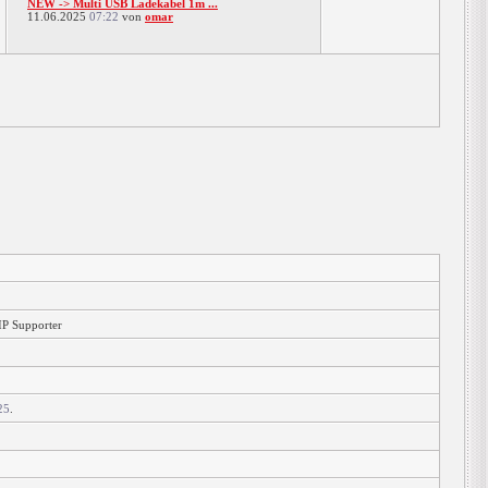
NEW -> Multi USB Ladekabel 1m ...
11.06.2025
07:22
von
omar
IP Supporter
25
.