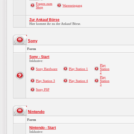
Fragen zum
Wareneingang
Shop
Zur Ankauf Börse
Hier kommt ihr zu der Ankauf Börse.
Sony
Foren
Sony - Start
Inklusive:
Play
Sony Hardware
Play Station 1
Station
2
Play
Play Station 3
Play Station 4
Station
5
Sony PSP
Nintendo
Foren
Nintendo - Start
Inklusive: