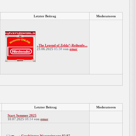
Letzter Beitrag
Moderatoren
„The Legend of Zelda“-Reihenfo...
23.06.2025
05:38
von
omar
Letzter Beitrag
Moderatoren
Start Sommer 2025
10.07.2025
08:14
von
omar
Geschätzter Wareneingang 02.07...