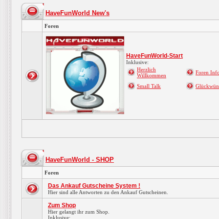
HaveFunWorld New's
Foren
HaveFunWorld-Start
Inklusive:
Herzlich
Foren Info
Willkommen
Small Talk
Glückwün
HaveFunWorld - SHOP
Foren
Das Ankauf Gutscheine System !
Hier sind alle Antworten zu den Ankauf Gutscheinen.
Zum Shop
Hier gelangt ihr zum Shop.
Inklusive: