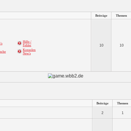
Beiträge
Themen
Hilfe /
's
Fehler
10
10
Konsolen
sche
New's
Beiträge
Themen
2
1