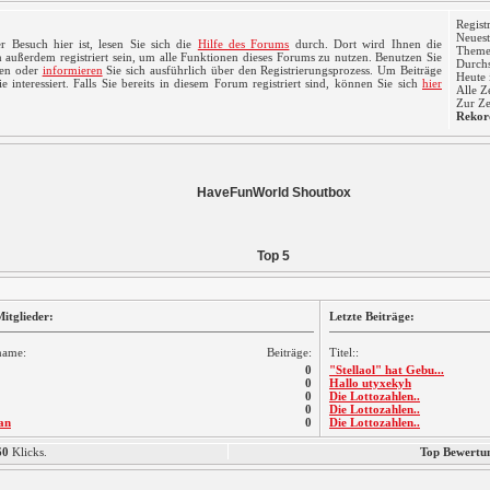
Regist
Neuest
r Besuch hier ist, lesen Sie sich die
Hilfe des Forums
durch. Dort wird Ihnen die
Themen
 außerdem registriert sein, um alle Funktionen dieses Forums zu nutzen. Benutzen Sie
Durchs
ren oder
informieren
Sie sich ausführlich über den Registrierungsprozess. Um Beiträge
Heute 
 interessiert. Falls Sie bereits in diesem Forum registriert sind, können Sie sich
hier
Alle Z
Zur Ze
Rekor
HaveFunWorld Shoutbox
Top 5
itglieder:
Letzte Beiträge:
name:
Beiträge:
Titel::
0
"Stellaol" hat Gebu...
0
Hallo utyxekyh
0
Die Lottozahlen..
0
Die Lottozahlen..
an
0
Die Lottozahlen..
60
Klicks.
Top Bewertu