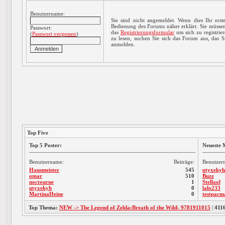
Benutzername:
Sie sind nicht angemeldet. Wenn dies Ihr erste
Bedienung des Forums näher erklärt. Sie müssen
Passwort:
das
Registrierungsformular
um sich zu registrie
(
Passwort vergessen
)
zu lesen, suchen Sie sich das Forum aus, das Sie
anmelden.
Top Five
Top 5 Poster:
Neueste M
Benutzername:
Beiträge:
Benutzer
Hausmeister
545
utyxekyh
omar
510
Buzz
noctourne
1
Stellaol
utyxekyh
0
lalo233
MartinaHeine
0
testpacm
Top Thema:
NEW -> The Legend of Zelda:Breath of the Wild- 9781911015
|
411