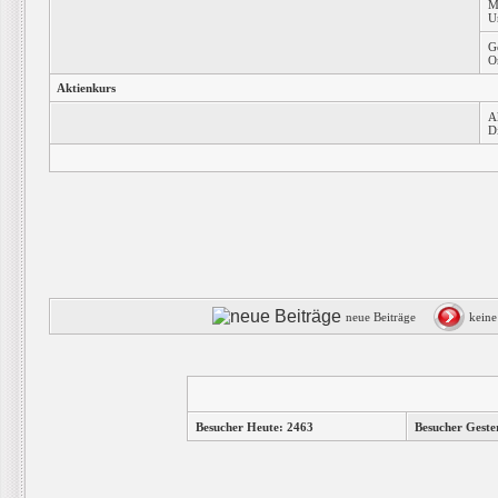
M
U
G
O
Aktienkurs
A
D
neue Beiträge
kein
Besucher Heute: 2463
Besucher Geste