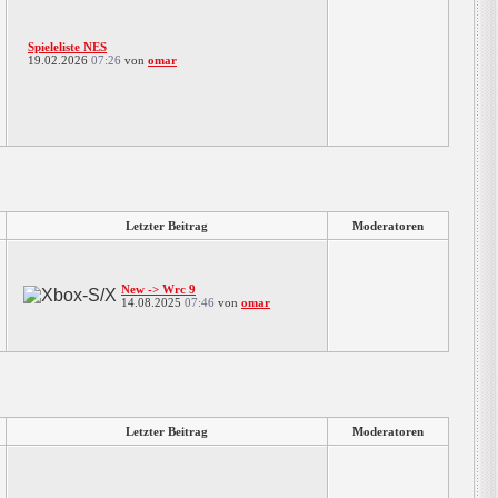
Spieleliste NES
19.02.2026
07:26
von
omar
Letzter Beitrag
Moderatoren
New -> Wrc 9
14.08.2025
07:46
von
omar
Letzter Beitrag
Moderatoren