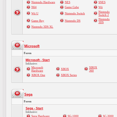
Nintendo Hardware
NES
SNES
N64
Game Cube
Wii
Nintendo
Wii U
Nintendo Switch
Switch 2
Nintendo
Game Boy
Nintendo DS
3DS
Nintendo 3DS XL
Microsoft
Foren
Microsoft - Start
Inklusive:
Microsoft
XBOX
XBOX
Hardware
360
XBOX One
XBOX Series
Sega
Foren
Sega - Start
Inklusive:
Sega Hardware
SG-1000
SC-3000