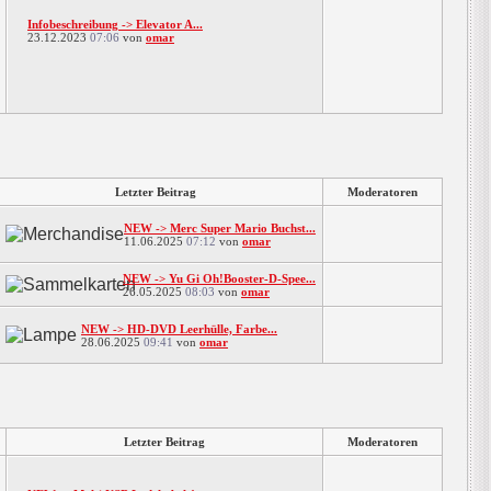
Infobeschreibung -> Elevator A...
23.12.2023
07:06
von
omar
Letzter Beitrag
Moderatoren
NEW -> Merc Super Mario Buchst...
11.06.2025
07:12
von
omar
NEW -> Yu Gi Oh!Booster-D-Spee...
26.05.2025
08:03
von
omar
NEW -> HD-DVD Leerhülle, Farbe...
28.06.2025
09:41
von
omar
Letzter Beitrag
Moderatoren