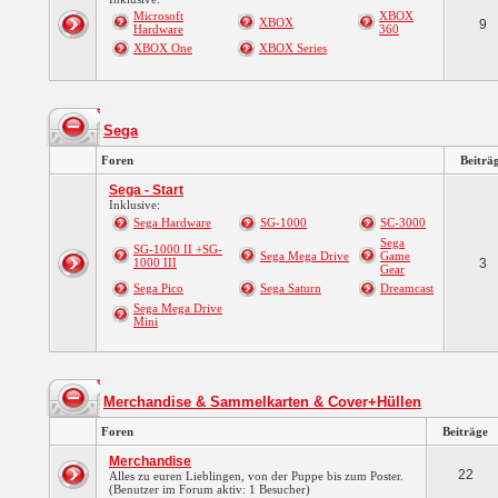
Microsoft
XBOX
XBOX
9
Hardware
360
XBOX One
XBOX Series
Sega
Foren
Beiträ
Sega - Start
Inklusive:
Sega Hardware
SG-1000
SC-3000
Sega
SG-1000 II +SG-
Sega Mega Drive
Game
1000 III
3
Gear
Sega Pico
Sega Saturn
Dreamcast
Sega Mega Drive
Mini
Merchandise & Sammelkarten & Cover+Hüllen
Foren
Beiträge
Merchandise
22
Alles zu euren Lieblingen, von der Puppe bis zum Poster.
(Benutzer im Forum aktiv: 1 Besucher)