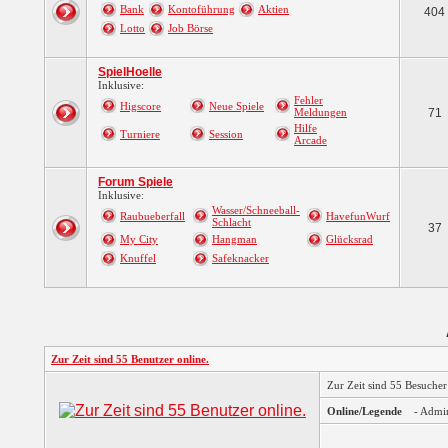
Bank
Kontoführung
Aktien
404
Lotto
Job Börse
SpielHoelle
Inklusive:
Fehler
Higscore
Neue Spiele
Meldungen
71
Hilfe
Turniere
Session
Arcade
Forum Spiele
Inklusive:
Wasser/Schneeball-
Raubueberfall
HavefunWurf
Schlacht
37
My City
Hangman
Glücksrad
Knuffel
Safeknacker
Zur Zeit sind 55 Benutzer online.
Zur Zeit sind 55 Besuche
Online/Legende
- Admi