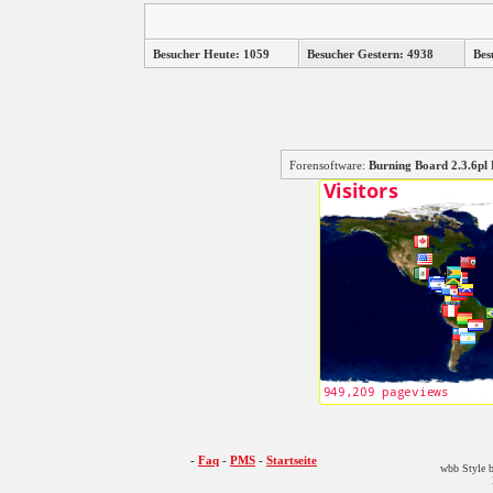
Besucher Heute: 1059
Besucher Gestern: 4938
Bes
Forensoftware:
Burning Board 2.3.6
-
Faq
-
PMS
-
Startseite
wbb Style b