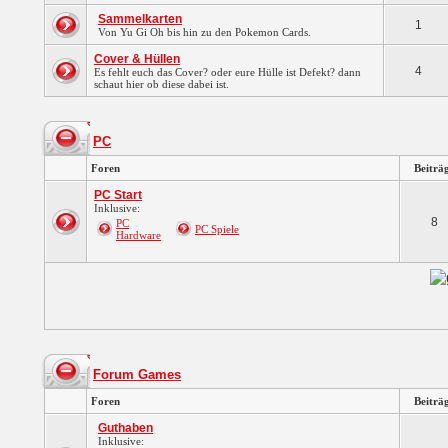
Sammelkarten
1
Von Yu Gi Oh bis hin zu den Pokemon Cards.
Cover & Hüllen
4
Es fehlt euch das Cover? oder eure Hülle ist Defekt? dann
schaut hier ob diese dabei ist.
PC
Foren
Beiträ
PC Start
Inklusive:
8
PC
PC Spiele
Hardware
Forum Games
Foren
Beiträ
Guthaben
Inklusive: