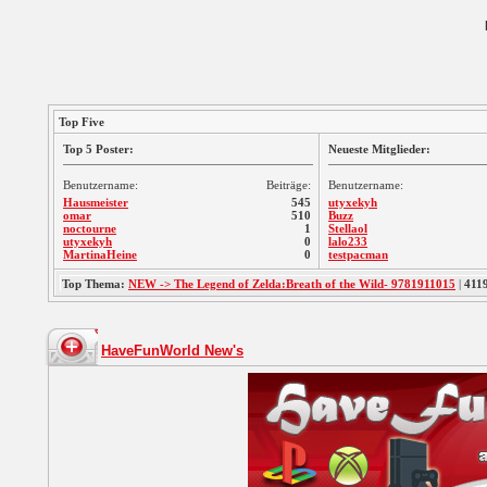
Top Five
Top 5 Poster:
Neueste Mitglieder:
Benutzername:
Beiträge:
Benutzername:
Hausmeister
545
utyxekyh
omar
510
Buzz
noctourne
1
Stellaol
utyxekyh
0
lalo233
MartinaHeine
0
testpacman
Top Thema:
NEW -> The Legend of Zelda:Breath of the Wild- 9781911015
|
411
HaveFunWorld New's