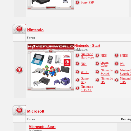
Sony PSP
Nintendo
Foren
Nintendo - Start
Inklusive:
Nintendo
NES
SNES
Hardware
Game
N64
Wii
Cube
Nintendo
Nintend
Wii U
Switch
Switch 
Game
Nintendo
Nintend
Boy
DS
3DS
Nintendo
3DS XL
Microsoft
Foren
Beiträ
Microsoft - Start
Inklusive: