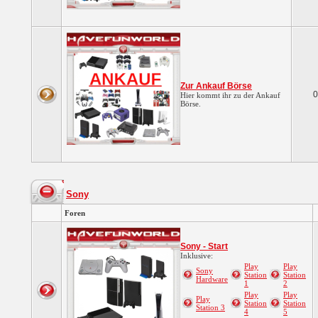
Zur Ankauf Börse
0
Hier kommt ihr zu der Ankauf
Börse.
Sony
Foren
Sony - Start
Inklusive:
Play
Play
Sony
Station
Station
Hardware
1
2
Play
Play
Play
Station
Station
Station 3
4
5