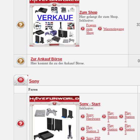
Zum Shop
Hier gelangt ihr zum Shop.
Inklusive:
3
Fragen
zum
Wareneingang
Shop
Zur Ankauf Börse
0
Hier kommt ihr zu der Ankauf Börse.
Sony
Foren
Sony - Start
Inklusive:
Play
Play
Sony
Station
Station
Hardware
1
2
Play
Play
Play
Station
Station
Station 3
4
5
Sony PSP