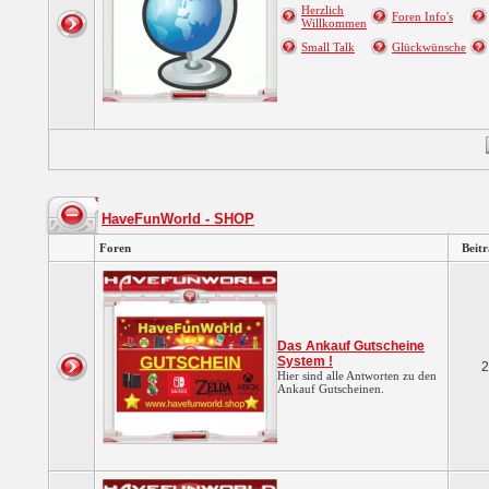
Herzlich
Foren Info's
Willkommen
Small Talk
Glückwünsche
HaveFunWorld - SHOP
Foren
Beit
Das Ankauf Gutscheine
System !
2
Hier sind alle Antworten zu den
Ankauf Gutscheinen.