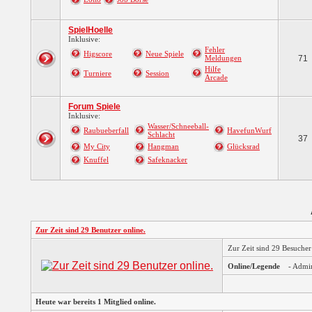
SpielHoelle
Inklusive:
Fehler
Higscore
Neue Spiele
Meldungen
71
Hilfe
Turniere
Session
Arcade
Forum Spiele
Inklusive:
Wasser/Schneeball-
Raubueberfall
HavefunWurf
Schlacht
37
My City
Hangman
Glücksrad
Knuffel
Safeknacker
Zur Zeit sind 29 Benutzer online.
Zur Zeit sind 29 Besuche
Online/Legende
- Admi
Heute war bereits 1 Mitglied online.