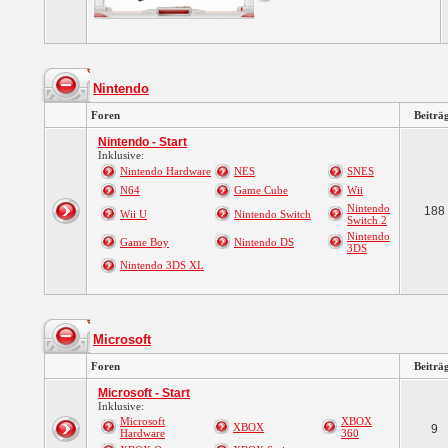
Nintendo
Foren
Beiträ
Nintendo - Start
Inklusive:
Nintendo Hardware
NES
SNES
N64
Game Cube
Wii
Nintendo
188
Wii U
Nintendo Switch
Switch 2
Nintendo
Game Boy
Nintendo DS
3DS
Nintendo 3DS XL
Microsoft
Foren
Beiträ
Microsoft - Start
Inklusive:
Microsoft
XBOX
XBOX
9
Hardware
360