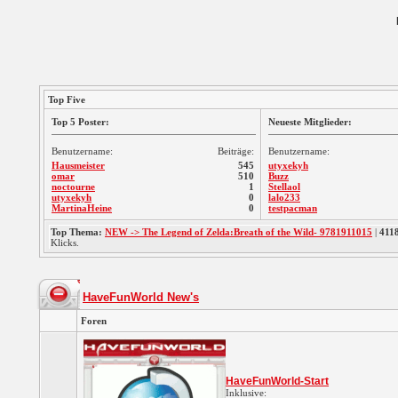
Top Five
Top 5 Poster:
Neueste Mitglieder:
Benutzername:
Beiträge:
Benutzername:
Hausmeister
545
utyxekyh
omar
510
Buzz
noctourne
1
Stellaol
utyxekyh
0
lalo233
MartinaHeine
0
testpacman
Top Thema:
NEW -> The Legend of Zelda:Breath of the Wild- 9781911015
|
411
Klicks.
HaveFunWorld New's
Foren
HaveFunWorld-Start
Inklusive: