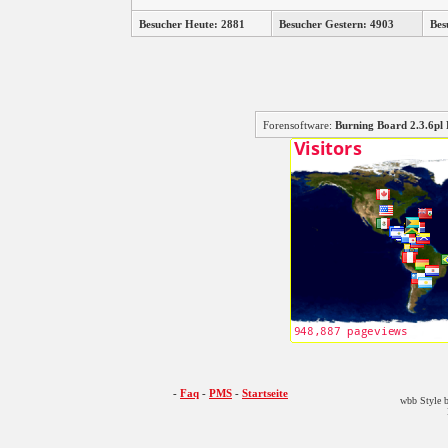
Besucher Heute: 2881
Besucher Gestern: 4903
Bes
Forensoftware:
Burning Board 2.3.6
-
Faq
-
PMS
-
Startseite
wbb Style b