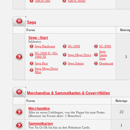
XBOX One
XBOX Series
Sega
Foren
Beiträ
Sega - Start
Inklusive:
Sega Hardware
SG-1000
SC-3000
Sega
SG-1000 II +SG-
Sega Mega Drive
Game
1000 III
3
Gear
Sega Pico
Sega Saturn
Dreamcast
Sega Mega Drive
Mini
Merchandise & Sammelkarten & Cover+Hüllen
Foren
Beiträge
Merchandise
22
Alles zu euren Lieblingen, von der Puppe bis zum Poster.
(Benutzer im Forum aktiv: 1 Besucher)
Sammelkarten
1
Von Yu Gi Oh bis hin zu den Pokemon Cards.