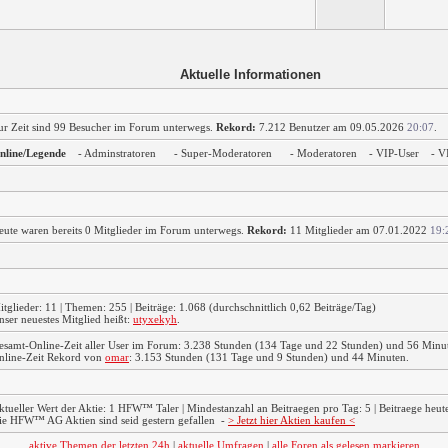
Aktuelle Informationen
ur Zeit sind 99 Besucher im Forum unterwegs.
Rekord:
7.212 Benutzer am 09.05.2026
20:07
.
nline/Legende
- Adminstratoren
- Super-Moderatoren
- Moderatoren
- VIP-User
- V
eute waren bereits 0 Mitglieder im Forum unterwegs.
Rekord:
11 Mitglieder am 07.01.2022
19:
itglieder: 11 | Themen: 255 | Beiträge: 1.068 (durchschnittlich 0,62 Beiträge/Tag)
nser neuestes Mitglied heißt:
utyxekyh
.
esamt-Online-Zeit aller User im Forum: 3.238 Stunden (134 Tage und 22 Stunden) und 56 Minu
nline-Zeit Rekord von
omar
: 3.153 Stunden (131 Tage und 9 Stunden) und 44 Minuten.
ktueller Wert der Aktie: 1 HFW™ Taler | Mindestanzahl an Beitraegen pro Tag: 5 | Beitraege heute:
ie HFW™ AG Aktien sind seid gestern gefallen
-
> Jetzt hier Aktien kaufen <
aktive Themen der letzten 24h
|
aktuelle Umfragen
|
alle Foren als gelesen markieren