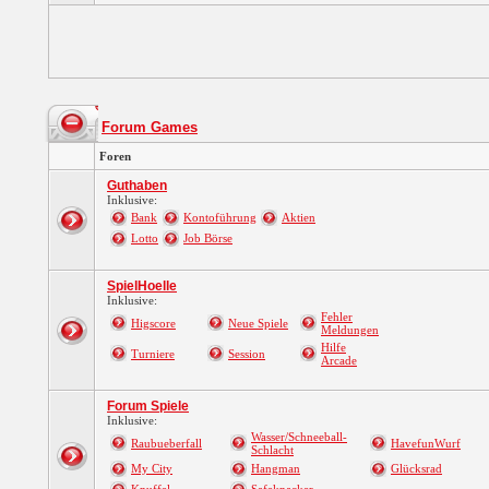
Forum Games
Foren
Guthaben
Inklusive:
Bank
Kontoführung
Aktien
Lotto
Job Börse
SpielHoelle
Inklusive:
Fehler
Higscore
Neue Spiele
Meldungen
Hilfe
Turniere
Session
Arcade
Forum Spiele
Inklusive:
Wasser/Schneeball-
Raubueberfall
HavefunWurf
Schlacht
My City
Hangman
Glücksrad