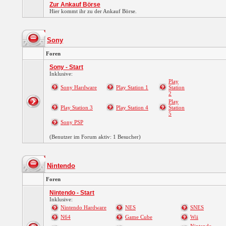
Zur Ankauf Börse
Hier kommt ihr zu der Ankauf Börse.
Sony
Foren
Sony - Start
Inklusive:
Play
Sony Hardware
Play Station 1
Station
2
Play
Play Station 3
Play Station 4
Station
5
Sony PSP
(Benutzer im Forum aktiv: 1 Besucher)
Nintendo
Foren
Nintendo - Start
Inklusive:
Nintendo Hardware
NES
SNES
N64
Game Cube
Wii