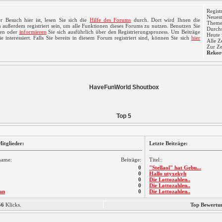
Regist
Neuest
r Besuch hier ist, lesen Sie sich die
Hilfe des Forums
durch. Dort wird Ihnen die
Themen
 außerdem registriert sein, um alle Funktionen dieses Forums zu nutzen. Benutzen Sie
Durchs
ren oder
informieren
Sie sich ausführlich über den Registrierungsprozess. Um Beiträge
Heute 
 interessiert. Falls Sie bereits in diesem Forum registriert sind, können Sie sich
hier
Alle Z
Zur Ze
Rekor
HaveFunWorld Shoutbox
Top 5
itglieder:
Letzte Beiträge:
name:
Beiträge:
Titel::
0
"Stellaol" hat Gebu...
0
Hallo utyxekyh
0
Die Lottozahlen..
0
Die Lottozahlen..
an
0
Die Lottozahlen..
56
Klicks.
Top Bewertu