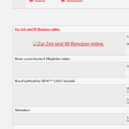
Knuffel
Safeknacker
Zur Zeit sind 99 Benutzer online.
Z
O
Heute waren bereits 0 Mitglieder online.
H
HaveFunWorld by HFW™ ©2025 Statistik
M
U
G
O
Aktienkurs
A
D