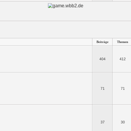
Beiträge
Themen
404
412
71
71
37
30