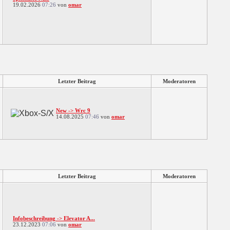
19.02.2026
07:26
von
omar
Letzter Beitrag
Moderatoren
New -> Wrc 9
14.08.2025
07:46
von
omar
Letzter Beitrag
Moderatoren
Infobeschreibung -> Elevator A...
23.12.2023
07:06
von
omar