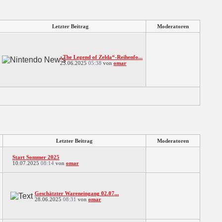
Letzter Beitrag
Moderatoren
„The Legend of Zelda“-Reihenfo...
23.06.2025
05:38
von
omar
Letzter Beitrag
Moderatoren
Start Sommer 2025
10.07.2025
08:14
von
omar
Geschätzter Wareneingang 02.07...
28.06.2025
08:31
von
omar