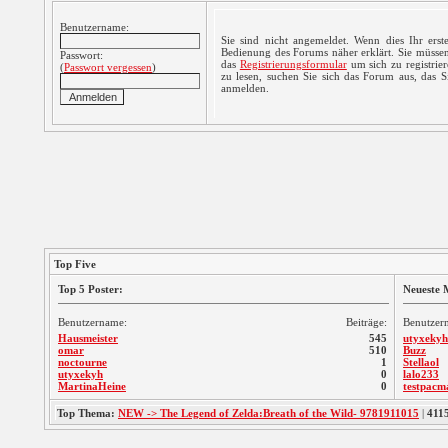
Benutzername:
Sie sind nicht angemeldet. Wenn dies Ihr erste
Bedienung des Forums näher erklärt. Sie müssen
Passwort:
das
Registrierungsformular
um sich zu registrie
(
Passwort vergessen
)
zu lesen, suchen Sie sich das Forum aus, das Sie
anmelden.
Top Five
Top 5 Poster:
Neueste M
Benutzername:
Beiträge:
Benutzer
Hausmeister
545
utyxekyh
omar
510
Buzz
noctourne
1
Stellaol
utyxekyh
0
lalo233
MartinaHeine
0
testpacm
Top Thema:
NEW -> The Legend of Zelda:Breath of the Wild- 9781911015
|
411