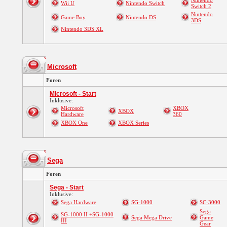
Nintendo
Wii U
Nintendo Switch
Switch 2
Nintendo
Game Boy
Nintendo DS
3DS
Nintendo 3DS XL
Microsoft
Foren
Microsoft - Start
Inklusive:
Microsoft
XBOX
XBOX
Hardware
360
XBOX One
XBOX Series
Sega
Foren
Sega - Start
Inklusive:
Sega Hardware
SG-1000
SC-3000
Sega
SG-1000 II +SG-1000
Sega Mega Drive
Game
III
Gear