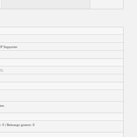
IP Supporter
25
.
ten.
 0 | Beitraege gestern: 0