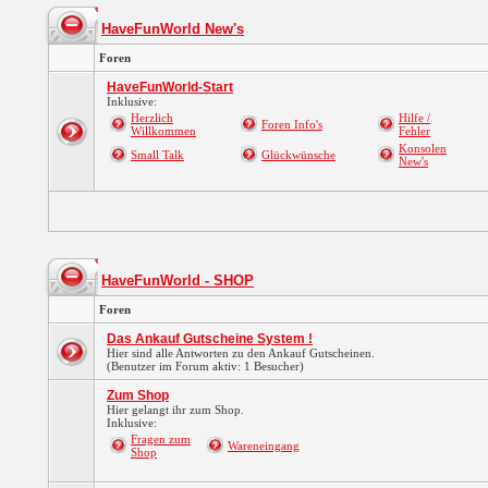
HaveFunWorld New's
Foren
HaveFunWorld-Start
Inklusive:
Herzlich
Hilfe /
Foren Info's
Willkommen
Fehler
Konsolen
Small Talk
Glückwünsche
New's
HaveFunWorld - SHOP
Foren
Das Ankauf Gutscheine System !
Hier sind alle Antworten zu den Ankauf Gutscheinen.
(Benutzer im Forum aktiv: 1 Besucher)
Zum Shop
Hier gelangt ihr zum Shop.
Inklusive:
Fragen zum
Wareneingang
Shop