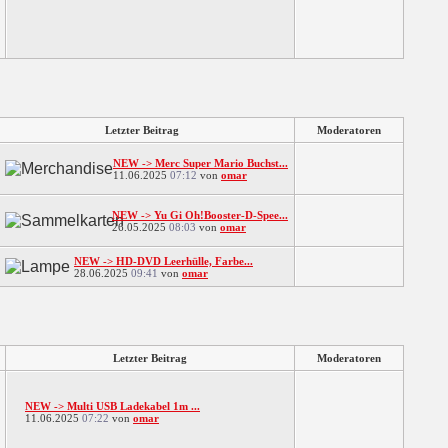
Letzter Beitrag
Moderatoren
NEW -> Merc Super Mario Buchst...
11.06.2025
07:12
von
omar
NEW -> Yu Gi Oh!Booster-D-Spee...
26.05.2025
08:03
von
omar
NEW -> HD-DVD Leerhülle, Farbe...
28.06.2025
09:41
von
omar
Letzter Beitrag
Moderatoren
NEW -> Multi USB Ladekabel 1m ...
11.06.2025
07:22
von
omar