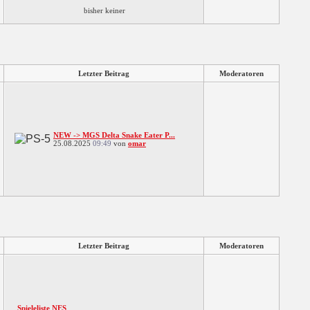
bisher keiner
Letzter Beitrag
Moderatoren
NEW -> MGS Delta Snake Eater P...
25.08.2025
09:49
von
omar
Letzter Beitrag
Moderatoren
Spieleliste NES