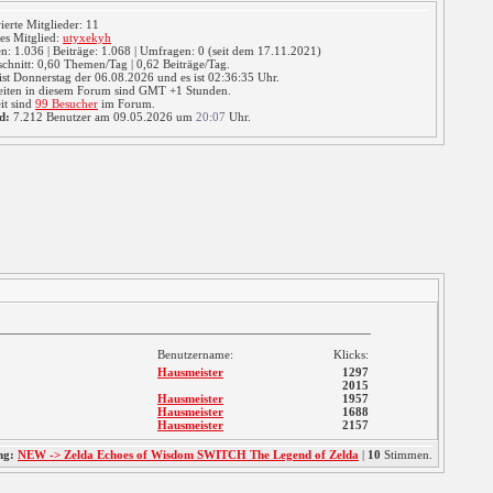
rierte Mitglieder: 11
es Mitglied:
utyxekyh
: 1.036 | Beiträge: 1.068 | Umfragen: 0 (seit dem 17.11.2021)
chnitt: 0,60 Themen/Tag | 0,62 Beiträge/Tag.
ist Donnerstag der 06.08.2026 und es ist 02:36:35 Uhr.
eiten in diesem Forum sind GMT +1 Stunden.
it sind
99 Besucher
im Forum.
d:
7.212 Benutzer am 09.05.2026 um
20:07
Uhr.
Benutzername:
Klicks:
Hausmeister
1297
2015
Hausmeister
1957
Hausmeister
1688
Hausmeister
2157
ng:
NEW -> Zelda Echoes of Wisdom SWITCH The Legend of Zelda
|
10
Stimmen.