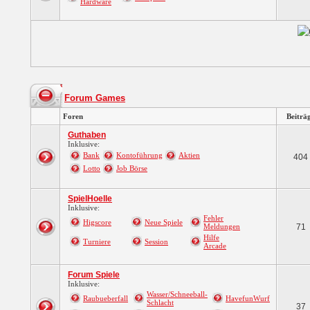
Hardware
Forum Games
Foren
Beiträ
Guthaben
Inklusive:
Bank
Kontoführung
Aktien
404
Lotto
Job Börse
SpielHoelle
Inklusive:
Fehler
Higscore
Neue Spiele
Meldungen
71
Hilfe
Turniere
Session
Arcade
Forum Spiele
Inklusive:
Wasser/Schneeball-
Raubueberfall
HavefunWurf
Schlacht
37