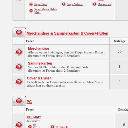
Sega Pico
Sega Saturn
Dreamcast
Sega Mega Drive
Mini
Merchandise & Sammelkarten & Cover+Hüllen
Foren
Beiträge
Merchandise
22
Alles zu euren Lieblingen, von der Puppe bis zum Poster.
(Benutzer im Forum aktiv: 3 Besucher)
Sammelkarten
1
Von Yu Gi Oh bis hin zu den Pokemon Cards.
(Benutzer im Forum aktiv: 2 Besucher)
Cover & Hüllen
4
Es fehlt euch das Cover? oder eure Hülle ist Defekt? dann
schaut hier ob diese dabei ist.
PC
Foren
Beiträ
PC Start
Inklusive:
8
PC
PC Spiele