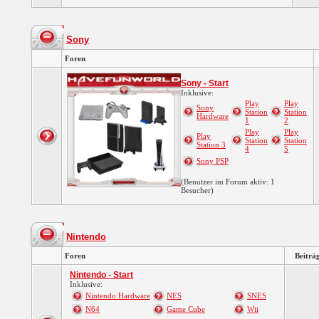
Sony
Foren
Sony - Start
Inklusive:
Play
Play
Sony
Station
Station
Hardware
1
2
Play
Play
Play
Station
Station
Station 3
4
5
Sony PSP
(Benutzer im Forum aktiv: 1
Besucher)
Nintendo
Foren
Beiträ
Nintendo - Start
Inklusive:
Nintendo Hardware
NES
SNES
N64
Game Cube
Wii