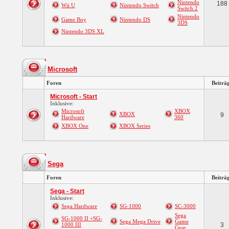
Nintendo
188
Wii U
Nintendo Switch
Switch 2
Nintendo
Game Boy
Nintendo DS
3DS
Nintendo 3DS XL
Microsoft
Foren
Beiträ
Microsoft - Start
Inklusive:
Microsoft
XBOX
XBOX
9
Hardware
360
XBOX One
XBOX Series
Sega
Foren
Beiträ
Sega - Start
Inklusive:
Sega Hardware
SG-1000
SC-3000
Sega
SG-1000 II +SG-
Sega Mega Drive
Game
1000 III
3
Gear