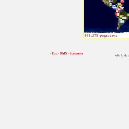
-
Faq
-
PMS
-
Startseite
wbb Style b