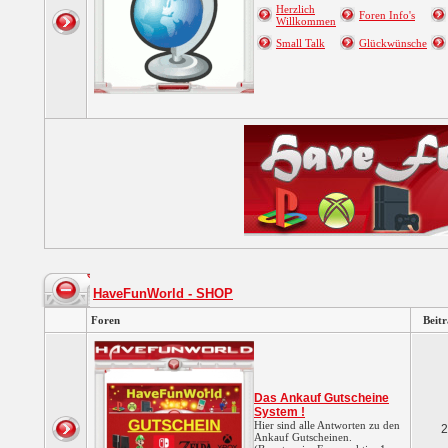
Herzlich
Foren Info's
Willkommen
Small Talk
Glückwünsche
HaveFunWorld - SHOP
Foren
Beit
Das Ankauf Gutscheine
System !
Hier sind alle Antworten zu den
2
Ankauf Gutscheinen.