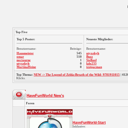
Top Five
Top 5 Poster:
Neueste Mitglieder:
Benutzername:
Beiträge:
Benutzername:
Hausmeister
545
utyxekyh
omar
510
Buzz
noctourne
1
Stellaol
utyxekyh
0
lalo233
MartinaHeine
0
testpacman
Top Thema:
NEW -> The Legend of Zelda:Breath of the Wild- 9781911015
|
412
Klicks.
HaveFunWorld New's
Foren
HaveFunWorld-Start
Inklusive: