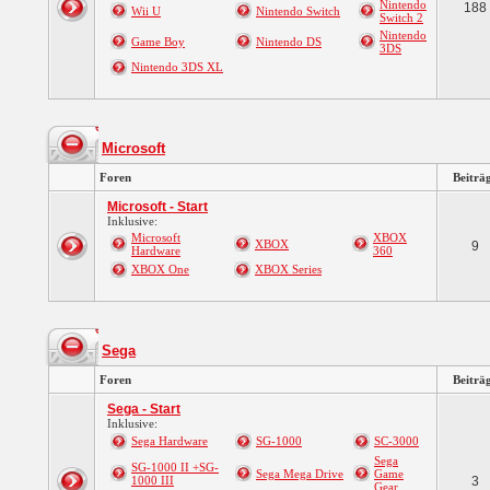
Nintendo
188
Wii U
Nintendo Switch
Switch 2
Nintendo
Game Boy
Nintendo DS
3DS
Nintendo 3DS XL
Microsoft
Foren
Beiträ
Microsoft - Start
Inklusive:
Microsoft
XBOX
XBOX
9
Hardware
360
XBOX One
XBOX Series
Sega
Foren
Beiträ
Sega - Start
Inklusive:
Sega Hardware
SG-1000
SC-3000
Sega
SG-1000 II +SG-
Sega Mega Drive
Game
1000 III
3
Gear