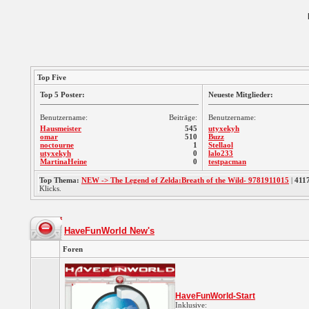
Top Five
Top 5 Poster:
Neueste Mitglieder:
Benutzername:
Beiträge:
Benutzername:
Hausmeister
545
utyxekyh
omar
510
Buzz
noctourne
1
Stellaol
utyxekyh
0
lalo233
MartinaHeine
0
testpacman
Top Thema:
NEW -> The Legend of Zelda:Breath of the Wild- 9781911015
|
411
Klicks.
HaveFunWorld New's
Foren
HaveFunWorld-Start
Inklusive: