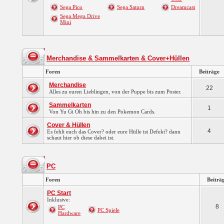
Sega Pico
Sega Saturn
Dreamcast
Sega Mega Drive
Mini
Merchandise & Sammelkarten & Cover+Hüllen
Foren
Beiträge
Merchandise
22
Alles zu euren Lieblingen, von der Puppe bis zum Poster.
Sammelkarten
1
Von Yu Gi Oh bis hin zu den Pokemon Cards.
Cover & Hüllen
4
Es fehlt euch das Cover? oder eure Hülle ist Defekt? dann
schaut hier ob diese dabei ist.
PC
Foren
Beiträ
PC Start
Inklusive:
8
PC
PC Spiele
Hardware