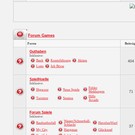
Forum Games
Foren
Beiträ
Guthaben
Inklusive:
Bank
Kontoführung
Aktien
404
Lotto
Job Börse
SpielHoelle
Inklusive:
Fehler
Higscore
Neue Spiele
Meldungen
71
Hilfe
Turniere
Session
Arcade
Forum Spiele
Inklusive:
Wasser/Schneeball-
Raubueberfall
HavefunWurf
Schlacht
37
My City
Hangman
Glücksrad