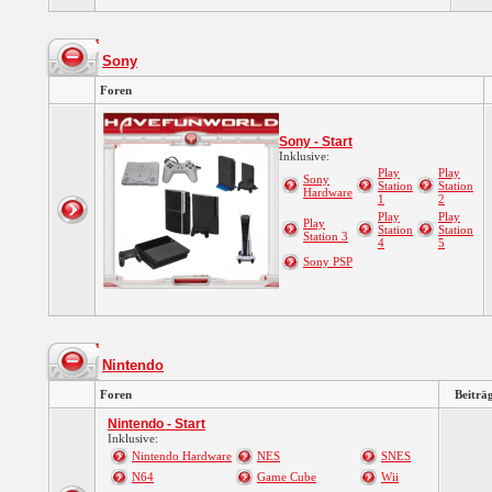
Sony
Foren
Sony - Start
Inklusive:
Play
Play
Sony
Station
Station
Hardware
1
2
Play
Play
Play
Station
Station
Station 3
4
5
Sony PSP
Nintendo
Foren
Beiträ
Nintendo - Start
Inklusive:
Nintendo Hardware
NES
SNES
N64
Game Cube
Wii