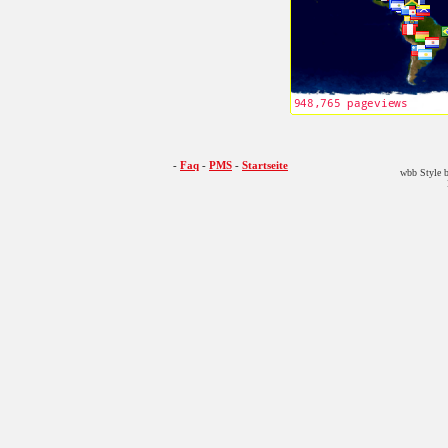
-
Faq
-
PMS
-
Startseite
wbb Style b