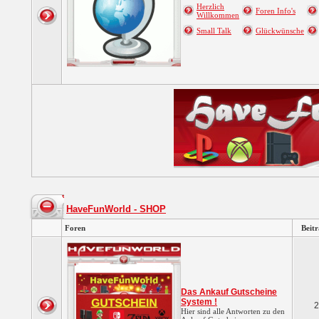
Herzlich
Foren Info's
Willkommen
Small Talk
Glückwünsche
HaveFunWorld - SHOP
Foren
Beit
Das Ankauf Gutscheine
System !
2
Hier sind alle Antworten zu den