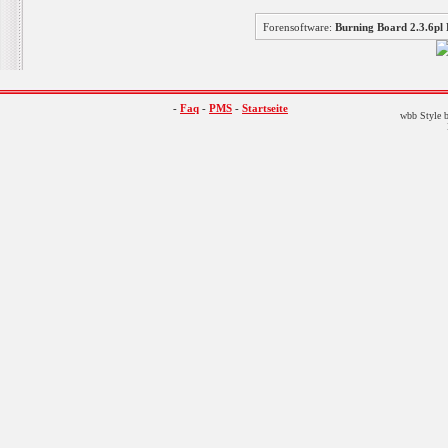
Forensoftware:
Burning Board 2.3.6
-
Faq
-
PMS
-
Startseite
wbb Style b