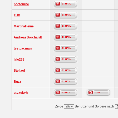
noctourne
THX
MartinaHeine
AndreasBorchardt
testpacman
lalo233
Stellaol
Buzz
utyxekyh
Zeige
Benutzer und Sortiere nach