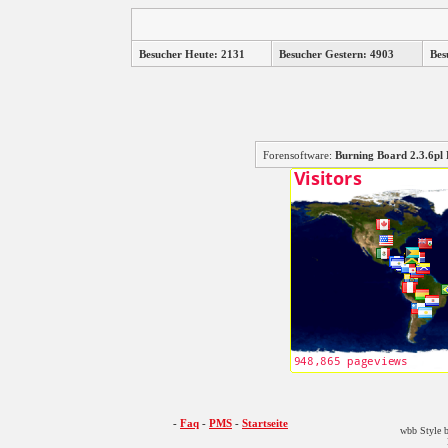
Besucher Heute: 2131
Besucher Gestern: 4903
Bes
Forensoftware:
Burning Board 2.3.6
-
Faq
-
PMS
-
Startseite
wbb Style b