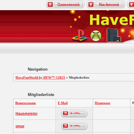
Navigation
HaveFunWorld by HFW™ ©2025
» Mitgliederliste
Mitgliederliste
Benutzername
E-Mail
Homepage
Hausmeister
omar