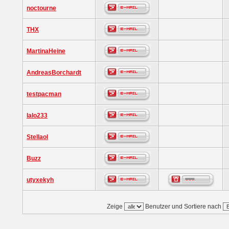
noctourne
THX
MartinaHeine
AndreasBorchardt
testpacman
lalo233
Stellaol
Buzz
utyxekyh
Zeige
Benutzer und Sortiere nach