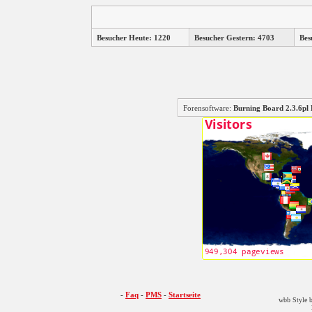
Besucher Heute: 1220
Besucher Gestern: 4703
Bes
Forensoftware:
Burning Board 2.3.6
-
Faq
-
PMS
-
Startseite
wbb Style b