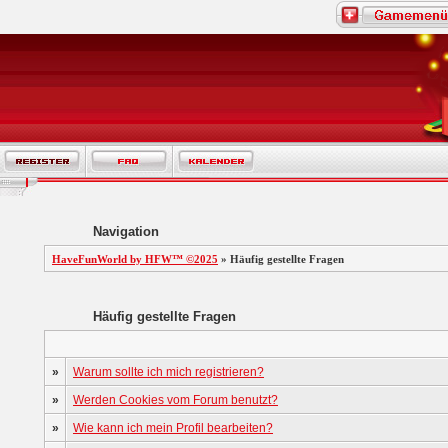
Navigation
HaveFunWorld by HFW™ ©2025
» Häufig gestellte Fragen
Häufig gestellte Fragen
»
Warum sollte ich mich registrieren?
»
Werden Cookies vom Forum benutzt?
»
Wie kann ich mein Profil bearbeiten?