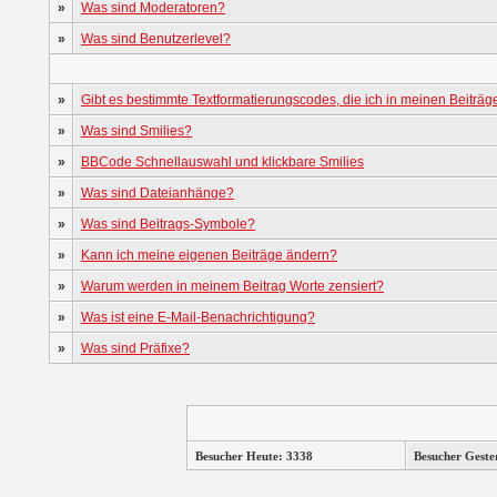
»
Was sind Moderatoren?
»
Was sind Benutzerlevel?
»
Gibt es bestimmte Textformatierungscodes, die ich in meinen Beiträ
»
Was sind Smilies?
»
BBCode Schnellauswahl und klickbare Smilies
»
Was sind Dateianhänge?
»
Was sind Beitrags-Symbole?
»
Kann ich meine eigenen Beiträge ändern?
»
Warum werden in meinem Beitrag Worte zensiert?
»
Was ist eine E-Mail-Benachrichtigung?
»
Was sind Präfixe?
Besucher Heute: 3338
Besucher Geste