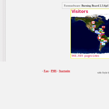
Forensoftware:
Burning Board 2.3.6
-
Faq
-
PMS
-
Startseite
wbb Style b