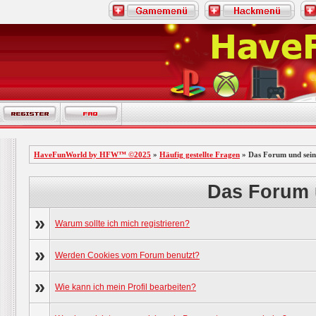
HaveFunWorld by HFW™ ©2025
»
Häufig gestellte Fragen
» Das Forum und sein
Das Forum 
»
Warum sollte ich mich registrieren?
»
Werden Cookies vom Forum benutzt?
»
Wie kann ich mein Profil bearbeiten?