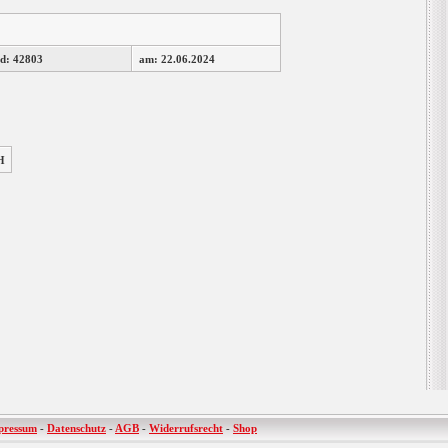
d: 42803
am: 22.06.2024
H
pressum
-
Datenschutz
-
AGB
-
Widerrufsrecht
-
Shop