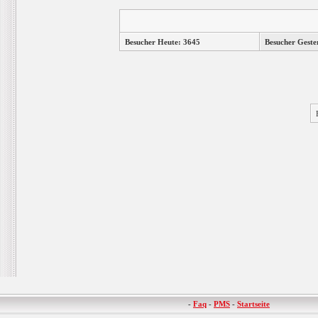
Besucher Heute: 3645
Besucher Geste
-
Faq
-
PMS
-
Startseite