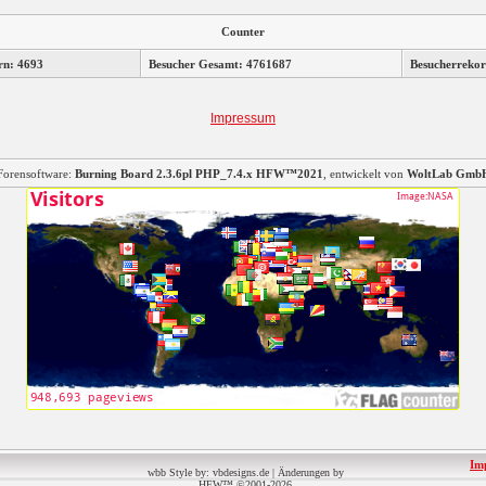
Counter
rn: 4693
Besucher Gesamt: 4761687
Besucherrekor
Impressum
Forensoftware:
Burning Board 2.3.6pl PHP_7.4.x HFW™2021
, entwickelt von
WoltLab Gmb
Im
wbb Style by: vbdesigns.de | Änderungen by
HFW™ ©2001-2026