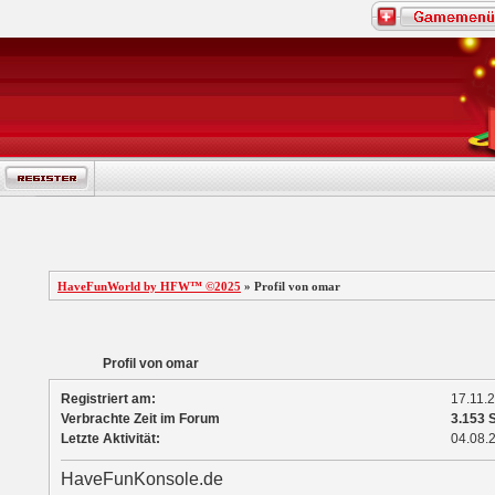
HaveFunWorld by HFW™ ©2025
» Profil von omar
Profil von omar
Registriert am:
17.11.
Verbrachte Zeit im Forum
3.153 
Letzte Aktivität:
04.08.
HaveFunKonsole.de