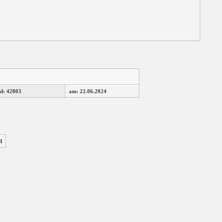
d: 42803
am: 22.06.2024
H