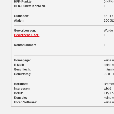
HFK-Punkte
:
0 HFK-
HFK-Punkte Konto Nr.
1
Guthaben
:
65.117
Aktien
:
100 St
Geworben von:
Wurde 
Geworbene User:
1
Kontonummer:
1
Homepage:
keine 
E-Mail:
keine 
Geschlecht:
männli
Geburtstag:
02.01.
Herkunft:
Breme
Interessen:
wbb2
Beruf:
City Lo
Konsole:
keine 
Foren Software:
keine 