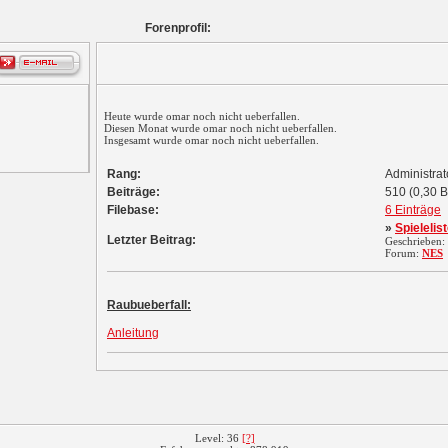
Forenprofil:
Heute wurde omar noch nicht ueberfallen.
Diesen Monat wurde omar noch nicht ueberfallen.
Insgesamt wurde omar noch nicht ueberfallen.
Rang:
Administra
Beiträge:
510 (0,30 B
Filebase:
6 Einträge
»
Spielelis
Letzter Beitrag:
Geschrieben:
Forum:
NES
Raubueberfall:
Anleitung
Level: 36
[?]