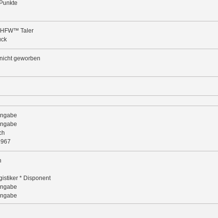
Punkte
 HFW™ Taler
ück
nicht geworben
Angabe
Angabe
ch
1967
n
gistiker * Disponent
Angabe
Angabe