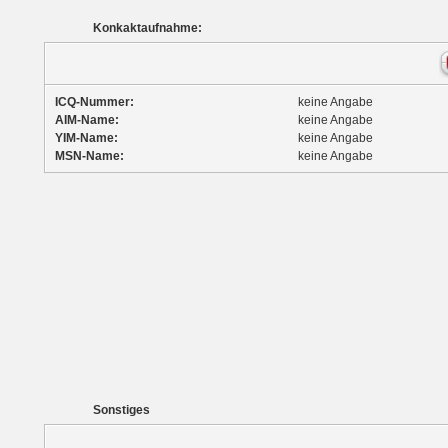
Konkaktaufnahme:
ICQ-Nummer:
keine Angabe
AIM-Name:
keine Angabe
YIM-Name:
keine Angabe
MSN-Name:
keine Angabe
Sonstiges