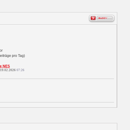
tor
eiträge pro Tag)
te NES
 19.02.2026
07:26