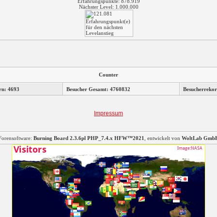
Erfahrungspunkte: 878.919
Nächster Level: 1.000.000
Counter
rn: 4693
Besucher Gesamt: 4760832
Besucherrekor
Impressum
Forensoftware:
Burning Board 2.3.6pl PHP_7.4.x HFW™2021
, entwickelt von
WoltLab Gmb