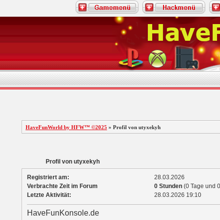
HaveFunWorld by HFW™ ©2025
» Profil von utyxekyh
Profil von utyxekyh
Registriert am:
28.03.2026
Verbrachte Zeit im Forum
0 Stunden
(0 Tage und 0
Letzte Aktivität:
28.03.2026
19:10
HaveFunKonsole.de