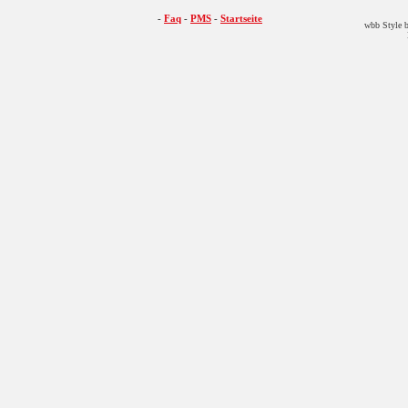
-
Faq
-
PMS
-
Startseite
wbb Style b