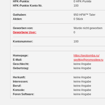
HFK-Punkte
:
0 HFK-Punkte
HFK-Punkte Konto Nr.
100
Guthaben
:
950 HFW™ Taler
Aktien
:
0 Stück
Geworben von:
Wurde nicht geworben
Geworbene User:
0
Kontonummer:
100
Homepage:
https://seobomba.ru/
E-Mail:
spofkjg@promositew.ru
Geschlecht:
keine Angabe
Geburtstag:
keine Angabe
Herkunft:
keine Angabe
Interessen:
keine Angabe
Beruf:
keine Angabe
Konsole:
keine Angabe
Foren Software:
keine Angabe