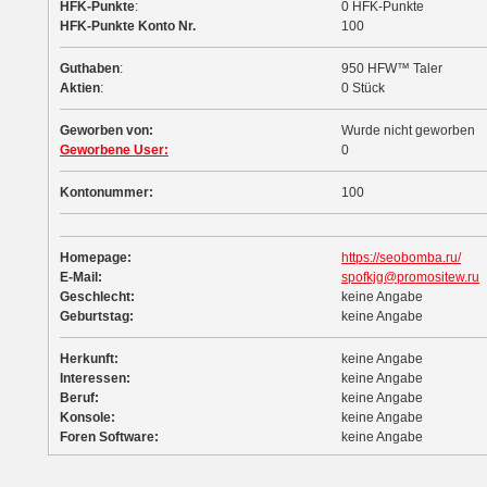
HFK-Punkte
:
0 HFK-Punkte
HFK-Punkte Konto Nr.
100
Guthaben
:
950 HFW™ Taler
Aktien
:
0 Stück
Geworben von:
Wurde nicht geworben
Geworbene User:
0
Kontonummer:
100
Homepage:
https://seobomba.ru/
E-Mail:
spofkjg@promositew.ru
Geschlecht:
keine Angabe
Geburtstag:
keine Angabe
Herkunft:
keine Angabe
Interessen:
keine Angabe
Beruf:
keine Angabe
Konsole:
keine Angabe
Foren Software:
keine Angabe