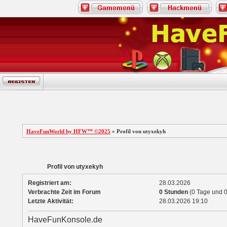
HaveFunWorld by HFW™ ©2025
» Profil von utyxekyh
Profil von utyxekyh
Registriert am:
28.03.2026
Verbrachte Zeit im Forum
0 Stunden
(0 Tage und 0
Letzte Aktivität:
28.03.2026
19:10
HaveFunKonsole.de