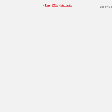
-
Faq
-
PMS
-
Startseite
wbb Style b