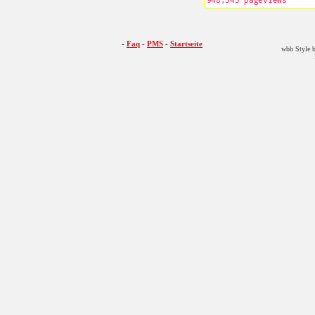
-
Faq
-
PMS
-
Startseite
wbb Style b