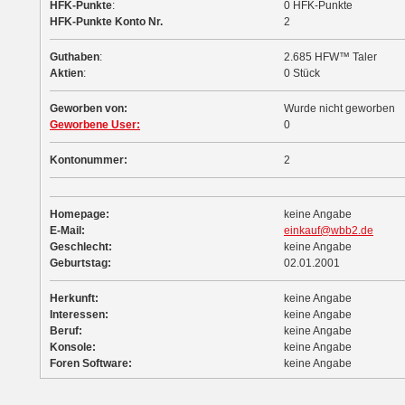
HFK-Punkte
:
0 HFK-Punkte
HFK-Punkte Konto Nr.
2
Guthaben
:
2.685 HFW™ Taler
Aktien
:
0 Stück
Geworben von:
Wurde nicht geworben
Geworbene User:
0
Kontonummer:
2
Homepage:
keine Angabe
E-Mail:
einkauf@wbb2.de
Geschlecht:
keine Angabe
Geburtstag:
02.01.2001
Herkunft:
keine Angabe
Interessen:
keine Angabe
Beruf:
keine Angabe
Konsole:
keine Angabe
Foren Software:
keine Angabe