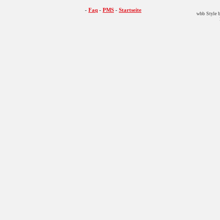
-
Faq
-
PMS
-
Startseite
wbb Style b