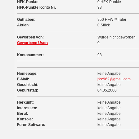
HFK-Punkte
:
0 HFK-Punkte
HFK-Punkte Konto Nr.
98
Guthaben
:
950 HFW™ Taler
Aktien
:
0 Stück
Geworben von:
Wurde nicht geworben
Geworbene User:
0
Kontonummer:
98
Homepage:
keine Angabe
E-Mail:
jfcc962@gmail.com
Geschlecht:
keine Angabe
Geburtstag:
04.05.2000
Herkunft:
keine Angabe
Interessen:
keine Angabe
Beruf:
keine Angabe
Konsole:
keine Angabe
Foren Software:
keine Angabe