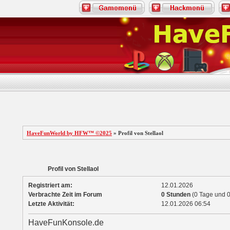
HaveFunWorld by HFW™ ©2025
» Profil von Stellaol
Profil von Stellaol
Registriert am:
12.01.2026
Verbrachte Zeit im Forum
0 Stunden
(0 Tage und 0
Letzte Aktivität:
12.01.2026
06:54
HaveFunKonsole.de