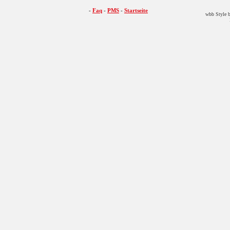
-
Faq
-
PMS
-
Startseite
wbb Style b