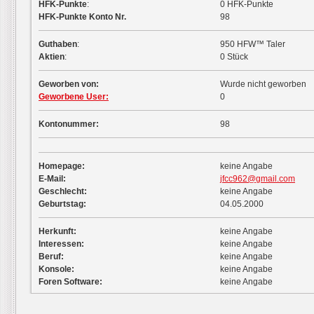
HFK-Punkte
:
0 HFK-Punkte
HFK-Punkte Konto Nr.
98
Guthaben
:
950 HFW™ Taler
Aktien
:
0 Stück
Geworben von:
Wurde nicht geworben
Geworbene User:
0
Kontonummer:
98
Homepage:
keine Angabe
E-Mail:
jfcc962@gmail.com
Geschlecht:
keine Angabe
Geburtstag:
04.05.2000
Herkunft:
keine Angabe
Interessen:
keine Angabe
Beruf:
keine Angabe
Konsole:
keine Angabe
Foren Software:
keine Angabe