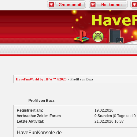
HaveFunWorld by HFW™ ©2025
» Profil von Buzz
Profil von Buzz
Registriert am:
19.02.2026
Verbrachte Zeit im Forum
0 Stunden
(0 Tage und 0 
Letzte Aktivität:
21.02.2026
16:37
HaveFunKonsole.de