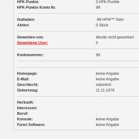
HFK-Punkte
:
0 HFK-Punkte
HFK-Punkte Konto Nr.
99
Guthaben
:
-98 HFW™ Taler
Aktien
:
0 Stück
Geworben von:
Wurde nicht geworben
Geworbene User:
0
Kontonummer:
99
Homepage:
keine Angabe
E-Mail:
keine Angabe
Geschlecht:
männlich
Geburtstag:
11.11.1976
Herkunft:
.
Interessen:
.
Beruf:
.
Konsole:
keine Angabe
Foren Software:
keine Angabe