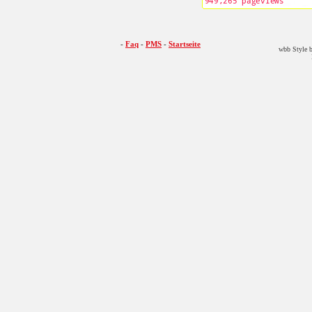
-
Faq
-
PMS
-
Startseite
wbb Style b